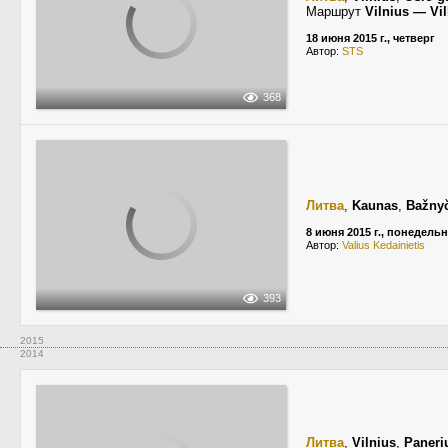
Маршрут
Vilnius — Vil
18 июня 2015 г., четверг
Автор:
STS
368
Литва
,
Kaunas
,
Bažnyč
8 июня 2015 г., понедель
Автор:
Valius Kedainietis
393
2015
2014
Литва
,
Vilnius
,
Paneri