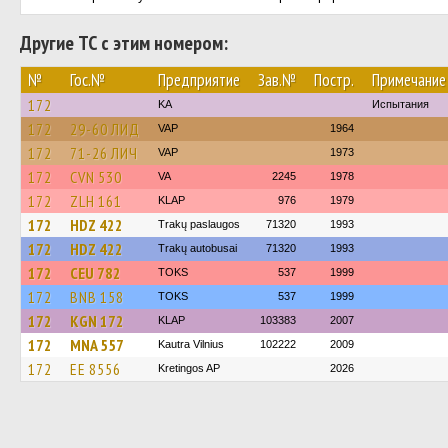
Другие ТС с этим номером:
№
Гос.№
Предприятие
Зав.№
Постр.
Примечание
172
KA
Испытания
172
29-60 ЛИД
VAP
1964
172
71-26 ЛИЧ
VAP
1973
172
CVN 530
VA
2245
1978
172
ZLH 161
KLAP
976
1979
172
HDZ 422
Trakų paslaugos
71320
1993
172
HDZ 422
Trakų autobusai
71320
1993
172
CEU 782
TOKS
537
1999
172
BNB 158
TOKS
537
1999
172
KGN 172
KLAP
103383
2007
172
MNA 557
Kautra Vilnius
102222
2009
172
EE 8556
Kretingos AP
2026