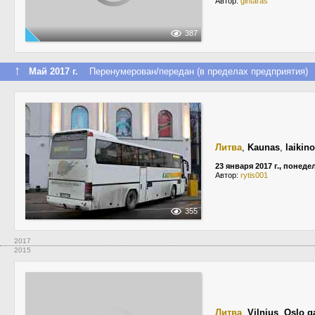
Автор:
gintaras
387
↑
Май 2017 г.
Перенумерован/передан (в пределах предприятия)
Литва
,
Kaunas
,
laikino
23 января 2017 г., понед
Автор:
rytis001
355
2017
2015
Литва
,
Vilnius
,
Oslo g