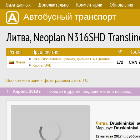
База данных
Дополнительно
Комментарии
Обновления
Автобусный транспорт
Литва, Neoplan N316SHD Transli
Регион
Предприятие
№
Гос
Vilkaviškio autobusų parkas, филиал UAB „Kautra“
172
CRN 
Литва
Kautra, UAB
Все комментарии к фотографиям этого ТС
↑
Апрель 2018 г.
Передан в другое предприятие или на завод
Литва
,
Druskininkai
,
a
Маршрут
Druskininkai 
12 августа 2017 г., суббот