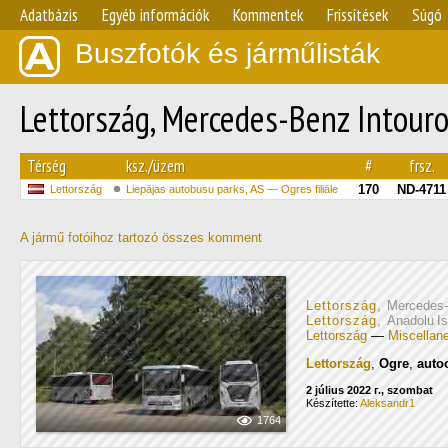
Adatbázis
Egyéb információk
Kommentek
Frissítések
Súgó
Buszfotók és járműlisták
Lettország, Mercedes-Benz Intouro
Térség
ksz./üzem
#
frsz.
170
ND-4711
Lettország
Liepājas autobusu parks, AS — Ogres filiāle
A jármű fotóihoz tartozó összes komment
Lettország
, Mercedes-
Lettország
, Anadolu I
Lettország
—
Miscellan
Lettország
,
Ogre
,
auto
2 július 2022 г., szombat
Készítette:
Aleksandr1
1764