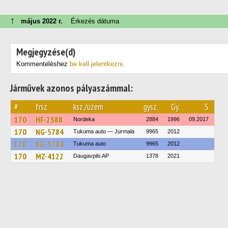
↑
május 2022 г.
Érkezés dátuma
Megjegyzése(d)
Kommenteléshez
be kell jelentkezni
.
Járművek azonos pályaszámmal:
#
frsz.
ksz./üzem
gysz.
Gy.
S
170
HF-2588
Nordeka
2884
1996
09.2017
170
NG-5784
Tukuma auto — Jurmala
9965
2012
170
NG-5784
Tukuma auto
9965
2012
170
MZ-4122
Daugavpils AP
1378
2021