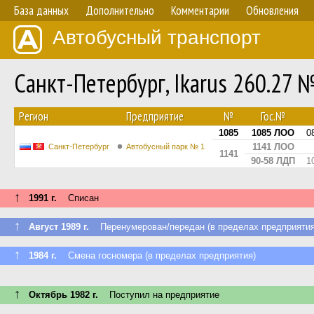
База данных
Дополнительно
Комментарии
Обновления
Автобусный транспорт
Санкт-Петербург, Ikarus 260.27 
Регион
Предприятие
№
Гос.№
1085
1085 ЛОО
0
1141 ЛОО
Санкт-Петербург
Автобусный парк № 1
1141
90-58 ЛДП
1
↑
1991 г.
Списан
↑
Август 1989 г.
Перенумерован/передан (в пределах предприятия
↑
1984 г.
Смена госномера (в пределах предприятия)
↑
Октябрь 1982 г.
Поступил на предприятие