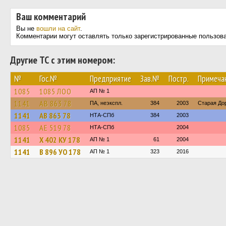
Ваш комментарий
Вы не
вошли на сайт
.
Комментарии могут оставлять только зарегистрированные пользов
Другие ТС с этим номером:
№
Гос.№
Предприятие
Зав.№
Постр.
Примеча
1085
1085 ЛОО
АП № 1
1141
АВ 863 78
ПА, неэкспл.
384
2003
Старая До
1141
АВ 863 78
НТА-СПб
384
2003
1085
АЕ 519 78
НТА-СПб
2004
1141
Х 402 КУ 178
АП № 1
61
2004
1141
В 896 УО 178
АП № 1
323
2016