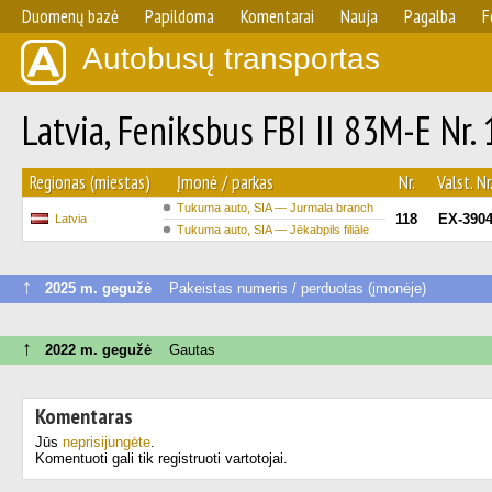
Duomenų bazė
Papildoma
Komentarai
Nauja
Pagalba
F
Autobusų transportas
Latvia, Feniksbus FBI II 83M-E Nr.
Regionas (miestas)
Įmonė / parkas
Nr.
Valst. Nr
Tukuma auto, SIA — Jurmala branch
118
EX-390
Latvia
Tukuma auto, SIA — Jēkabpils filiāle
↑
2025 m. gegužė
Pakeistas numeris / perduotas (įmonėje)
↑
2022 m. gegužė
Gautas
Komentaras
Jūs
neprisijungėte
.
Komentuoti gali tik registruoti vartotojai.