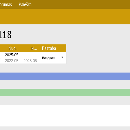
orumas
Paieška
 118
.
Nuo...
Iki...
Pastaba
2025-05
4
Владелец — ?
2022-05
2025-05