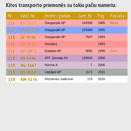
Kitos transporto priemonės su tokiu pačiu numeriu:
Nr.
Valst. Nr.
Įmonė / parkas
Gam. Nr.
Pag.
Pastaba
118
BV-5327
Daugavpils AP
104308
1985
Фото
118
9599 ЛТМ
Daugavpils AP
104308
1985
118
GF-9186
Daugavpils AP
7607
1993
118
FD-7133
Nordeka
1993
118
HP-8972
Dobeles AP
3092
1999
Фото
118
HV-9446
ATF Jūrmala SV
129924
2000
118
HG-5667
Norma-A
7
2006
118
HS-4038
Liepājas AP
1172
2011
118
KM-3176
Rēzeknes satiksme
179
2016