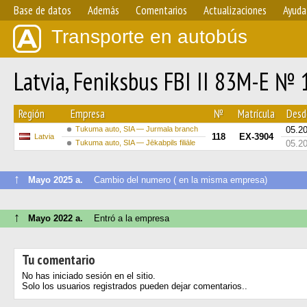
Base de datos
Además
Comentarios
Actualizaciones
Ayuda
Transporte en autobús
Latvia, Feniksbus FBI II 83M-E №
Región
Empresa
№
Matrícula
Desde
Tukuma auto, SIA — Jurmala branch
05.2
118
EX-3904
Latvia
Tukuma auto, SIA — Jēkabpils filiāle
05.2
↑
Mayo 2025 a.
Cambio del numero ( en la misma empresa)
↑
Mayo 2022 a.
Entró a la empresa
Tu comentario
No has iniciado sesión en el sitio.
Solo los usuarios registrados pueden dejar comentarios..