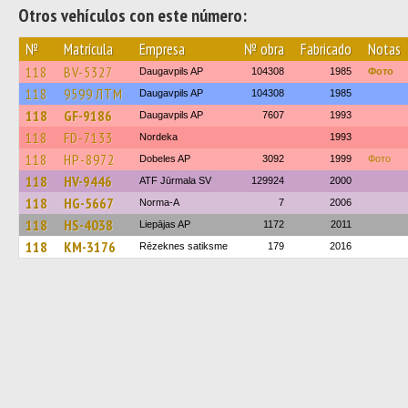
Otros vehículos con este número:
№
Matrícula
Empresa
№ obra
Fabricado
Notas
118
BV-5327
Daugavpils AP
104308
1985
Фото
118
9599 ЛТМ
Daugavpils AP
104308
1985
118
GF-9186
Daugavpils AP
7607
1993
118
FD-7133
Nordeka
1993
118
HP-8972
Dobeles AP
3092
1999
Фото
118
HV-9446
ATF Jūrmala SV
129924
2000
118
HG-5667
Norma-A
7
2006
118
HS-4038
Liepājas AP
1172
2011
118
KM-3176
Rēzeknes satiksme
179
2016