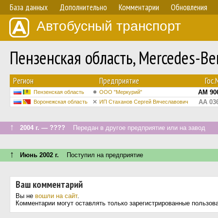
База данных
Дополнительно
Комментарии
Обновления
Автобусный транспорт
Пензенская область, Mercedes-B
Регион
Предприятие
Гос
АМ 90
Пензенская область
ООО "Меркурий"
АА 03
Воронежская область
ИП Стаханов Сергей Вячеславович
↑
2004 г. — ????
Передан в другое предприятие или на завод
↑
Июнь 2002 г.
Поступил на предприятие
Ваш комментарий
Вы не
вошли на сайт
.
Комментарии могут оставлять только зарегистрированные пользов