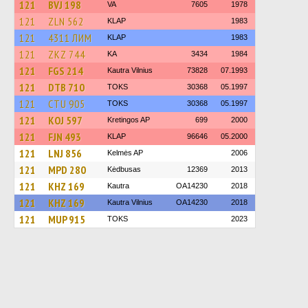
121
BVJ 198
VA
7605
1978
121
ZLN 562
KLAP
1983
121
4311 ЛИМ
KLAP
1983
121
ZKZ 744
KA
3434
1984
121
FGS 214
Kautra Vilnius
73828
07.1993
121
DTB 710
TOKS
30368
05.1997
121
CTU 905
TOKS
30368
05.1997
121
KOJ 597
Kretingos AP
699
2000
121
FJN 493
KLAP
96646
05.2000
121
LNJ 856
Kelmės AP
2006
121
MPD 280
Kėdbusas
12369
2013
121
KHZ 169
Kautra
OA14230
2018
121
KHZ 169
Kautra Vilnius
OA14230
2018
121
MUP 915
TOKS
2023