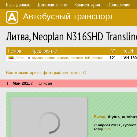
База данных
Дополнительно
Комментарии
Обновления
Автобусный транспорт
Литва, Neoplan N316SHD Transli
Регион
Предприятие
№
Гос.№
121
LVH 130
Литва
Alytaus autobusų parkas, филиал UAB „Kautra“
Все комментарии к фотографиям этого ТС
↑
Май 2011 г.
Списан
Литва
,
Alytus
,
autobus
23 апреля 2011 г., суббота
Автор:
aRa