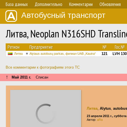
База данных
Дополнительно
Комментарии
Обновления
Автобусный транспорт
Литва, Neoplan N316SHD Transli
Регион
Предприятие
№
Гос.№
121
LVH 130
Литва
Alytaus autobusų parkas, филиал UAB „Kautra“
Все комментарии к фотографиям этого ТС
↑
Май 2011 г.
Списан
Литва
,
Alytus
,
autobus
23 апреля 2011 г., суббота
Автор:
aRa