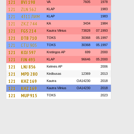
121
BVJ 198
VA
7605
1978
121
ZLN 562
KLAP
1983
121
4311 ЛИМ
KLAP
1983
121
ZKZ 744
KA
3434
1984
121
FGS 214
Kautra Vilnius
73828
07.1993
121
DTB 710
TOKS
30368
05.1997
121
CTU 905
TOKS
30368
05.1997
121
KOJ 597
Kretingos AP
699
2000
121
FJN 493
KLAP
96646
05.2000
121
LNJ 856
Kelmės AP
2006
121
MPD 280
Kėdbusas
12369
2013
121
KHZ 169
Kautra
OA14230
2018
121
KHZ 169
Kautra Vilnius
OA14230
2018
121
MUP 915
TOKS
2023