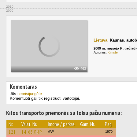
2010
2009
Lietuva
,
Kaunas
,
autob
2009 m. rugsėjo 9 , trečiadi
Autorius:
Kimster
463
Komentaras
Jūs
neprisijungėte
.
Komentuoti gali tik registruoti vartotojai.
Kitos transporto priemonės su tokiu pačiu numeriu:
Nr.
Valst. Nr.
Įmonė / parkas
Gam. Nr.
Pag.
121
14-65 ЛИР
VAP
1970