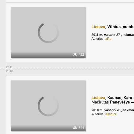
Lietuva
,
Vilnius
,
autob
2011 m. vasario 27 , sekma
Autorius:
aRa
422
2011
2010
Lietuva
,
Kaunas
,
Karo 
Maršrutas
Panevėžys —
2010 m. vasario 28 , sekma
Autorius:
Kimster
544