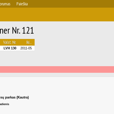
orumas
Paieška
ner Nr. 121
Valst. Nr.
Iki...
LVH 130
2011-05
sų parkas (Kautra)
adienis