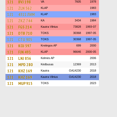
121
BVJ 198
VA
7605
1978
121
ZLN 562
KLAP
1983
121
4311 ЛИМ
KLAP
1983
121
ZKZ 744
KA
3434
1984
121
FGS 214
Kautra Vilnius
73828
1993-07
121
DTB 710
TOKS
30368
1997-05
121
CTU 905
TOKS
30368
1997-05
121
KOJ 597
Kretingos AP
699
2000
121
FJN 493
KLAP
96646
2000-05
121
LNJ 856
Kelmės AP
2006
121
MPD 280
Kėdbusas
12369
2013
121
KHZ 169
Kautra
OA14230
2018
121
KHZ 169
Kautra Vilnius
OA14230
2018
121
MUP 915
TOKS
2023