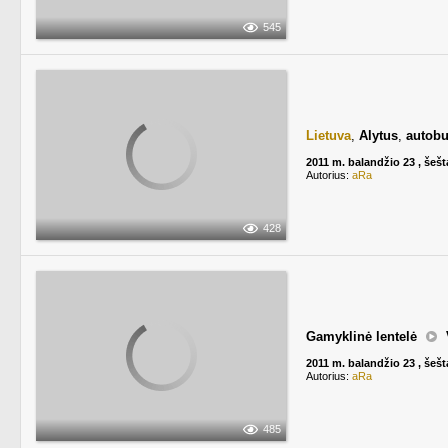
545
Lietuva
,
Alytus
,
autobu
2011 m. balandžio 23 , šešt
Autorius:
aRa
428
Gamyklinė lentelė
2011 m. balandžio 23 , šešt
Autorius:
aRa
485