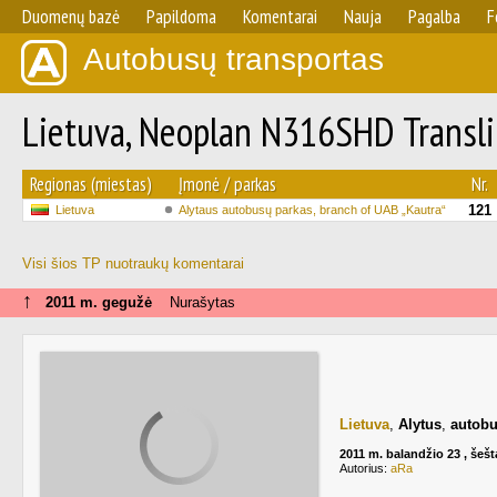
Duomenų bazė
Papildoma
Komentarai
Nauja
Pagalba
F
Autobusų transportas
Lietuva, Neoplan N316SHD Transli
Regionas (miestas)
Įmonė / parkas
Nr.
121
Lietuva
Alytaus autobusų parkas, branch of UAB „Kautra“
Visi šios TP nuotraukų komentarai
↑
2011 m. gegužė
Nurašytas
Lietuva
,
Alytus
,
autobu
2011 m. balandžio 23 , šešt
Autorius:
aRa