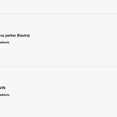
sų parkas (Kautra)
adienis
VIN
adienis