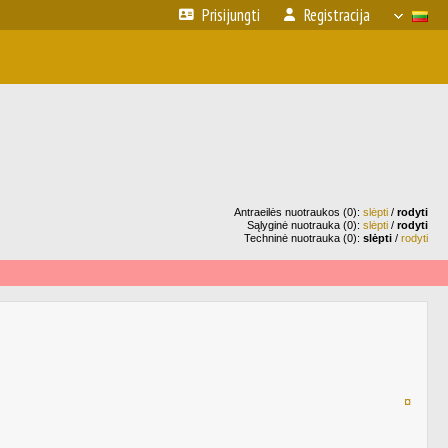
Prisijungti
Registracija
Antraeilės nuotraukos (0):
slėpti
/
rodyti
Sąlyginė nuotrauka (0):
slėpti
/
rodyti
Techninė nuotrauka (0):
slėpti
/
rodyti
¤