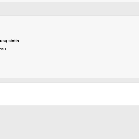
usų stotis
enis