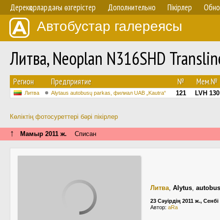
Дерекқорлардағы өзгерістер
Дополнительно
Пікірлер
Обно
Автобустар галереясы
Литва, Neoplan N316SHD Transli
Регион
Предприятие
№
Мем.№
121
LVH 130
Литва
Alytaus autobusų parkas, филиал UAB „Kautra“
Көліктің фотосуреттері бәрі пікірлер
↑
Мамыр 2011 ж.
Списан
Литва
,
Alytus
,
autobus
23 Сәуірдің 2011 ж., Сенбі
Автор:
aRa