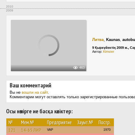
2010
2009
Литва
,
Kaunas
,
autobu
9 Қыркүйектің 2009 ж., Сә
Автор:
Kimster
463
Ваш комментарий
Вы не
вошли на сайт
.
Комментарии могут оставлять только зарегистрированные пользов
Осы нөмірге ие басқа көліктер:
№
Мем.№
Предприятие
Зауыт.№
Постр.
121
14-65 ЛИР
VAP
1970