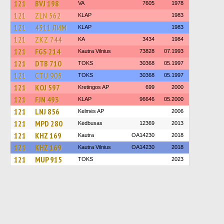
121
BVJ 198
VA
7605
1978
121
ZLN 562
KLAP
1983
121
4311 ЛИМ
KLAP
1983
121
ZKZ 744
KA
3434
1984
121
FGS 214
Kautra Vilnius
73828
07.1993
121
DTB 710
TOKS
30368
05.1997
121
CTU 905
TOKS
30368
05.1997
121
KOJ 597
Kretingos AP
699
2000
121
FJN 493
KLAP
96646
05.2000
121
LNJ 856
Kelmės AP
2006
121
MPD 280
Kėdbusas
12369
2013
121
KHZ 169
Kautra
OA14230
2018
121
KHZ 169
Kautra Vilnius
OA14230
2018
121
MUP 915
TOKS
2023