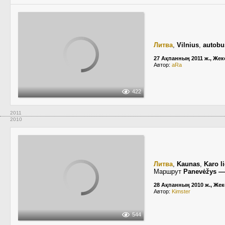
Литва
,
Vilnius
,
autobu
27 Ақпанның 2011 ж., Жек
Автор:
aRa
422
2011
2010
Литва
,
Kaunas
,
Karo l
Маршрут
Panevėžys —
28 Ақпанның 2010 ж., Жек
Автор:
Kimster
544