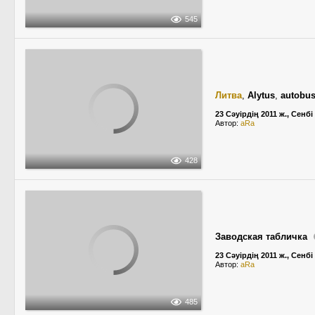
545
Литва
,
Alytus
,
autobus
23 Сәуірдің 2011 ж., Сенбі
Автор:
aRa
428
Заводская табличка
23 Сәуірдің 2011 ж., Сенбі
Автор:
aRa
485