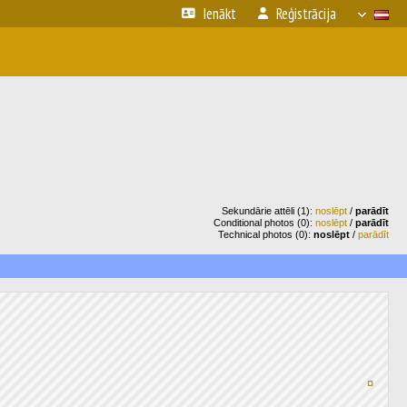
Ienākt
Reģistrācija
Sekundārie attēli (1):
noslēpt
/
parādīt
Conditional photos (0):
noslēpt
/
parādīt
Technical photos (0):
noslēpt
/
parādīt
¤