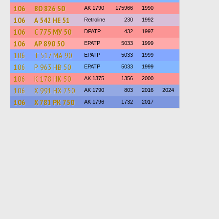
106
ВО 826 50
AK 1790
175966
1990
106
А 542 НЕ 51
Retroline
230
1992
106
С 775 МУ 50
DPATP
432
1997
106
АР 890 50
EPATP
5033
1999
106
Т 517 МА 90
EPATP
5033
1999
106
Р 963 НВ 50
EPATP
5033
1999
106
К 178 НК 50
AK 1375
1356
2000
106
Х 991 НХ 750
AK 1790
803
2016
2024
106
Х 781 РК 750
AK 1796
1732
2017