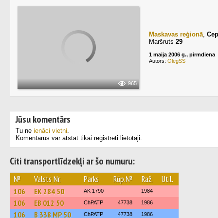
Maskavas reģionā
,
Се
Maršruts
29
1 maija 2006 g., pirmdiena
Autors:
OlegSS
965
Jūsu komentārs
Tu ne
ienāci vietni
.
Komentārus var atstāt tikai reģistrēti lietotāji.
Citi transportlīdzekļi ar šo numuru:
№
Valsts Nr.
Parks
Rūp.№
Raž.
Util.
106
ЕК 284 50
AK 1790
1984
106
ЕВ 012 50
ChPATP
47738
1986
106
В 338 МР 50
ChPATP
47738
1986