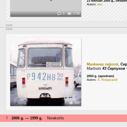
23 februāri 2005 g., trešdie
Autors:
eks
3
1739
2005
2004
Maskavas reģionā
,
Се
Maršruts
43 Серпухов
2004 g. (apmēram)
Autors:
А. Жердецкий
930
↑
2006 g. — 1999 g.
Norakstīts