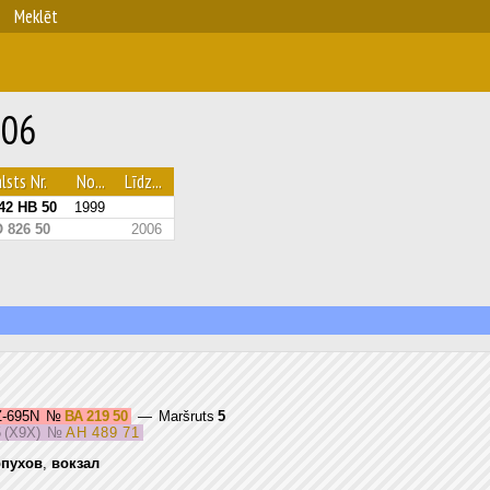
Meklēt
106
lsts Nr.
No...
Līdz...
42 НВ 50
1999
 826 50
2006
Z-695N
№
ВА 219 50
— Maršruts
5
 (X9X)
№
АН 489 71
рпухов
,
вокзал