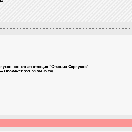
na
рпухов
,
конечная станция "Станция Серпухов"
 — Оболенск
(not on the route)