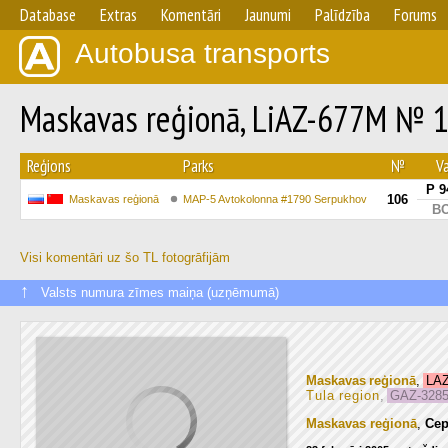
Database
Extras
Komentāri
Jaunumi
Palīdzība
Forums
Autobusa transports
Maskavas reģionā, LiAZ-677M № 
Reģions
Parks
№
Va
Р 9
106
Maskavas reģionā
MAP-5 Avtokolonna #1790 Serpukhov
ВО
Visi komentāri uz šo TL fotogrāfijām
↑
Valsts numura zīmes maiņa (uzņēmumā)
Maskavas reģionā
,
LA
Tula region
,
GAZ-3285
Maskavas reģionā
,
Се