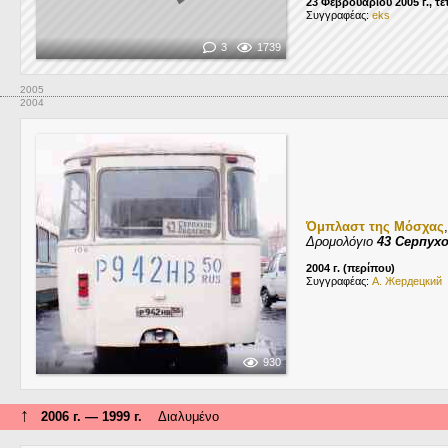
23 Φεβρουαρίου 2005 г., τ
Συγγραφέας:
eks
3
1739
2005
2004
Όμπλαστ της Μόσχας
Δρομολόγιο
43 Серпух
2004 г. (περίπου)
Συγγραφέας:
А. Жердецкий
930
↑
2006 г. — 1999 г.
Διαλυμένο