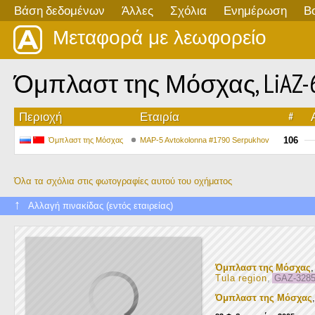
Βάση δεδομένων
Άλλες
Σχόλια
Ενημέρωση
Β
Μεταφορά με λεωφορείο
Όμπλαστ της Μόσχας, LiAZ-6
Περιοχή
Εταιρία
#
106
Όμπλαστ της Μόσχας
MAP-5 Avtokolonna #1790 Serpukhov
Όλα τα σχόλια στις φωτογραφίες αυτού του οχήματος
↑
Αλλαγή πινακίδας (εντός εταιρείας)
Όμπλαστ της Μόσχας
Tula region
,
GAZ-3285
Όμπλαστ της Μόσχας