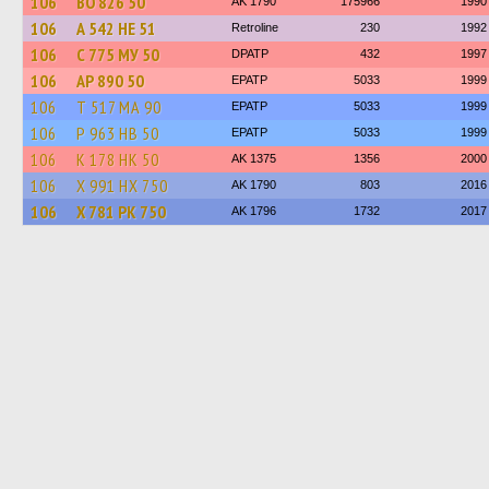
106
ВО 826 50
AK 1790
175966
1990
106
А 542 НЕ 51
Retroline
230
1992
106
С 775 МУ 50
DPATP
432
1997
106
АР 890 50
EPATP
5033
1999
106
Т 517 МА 90
EPATP
5033
1999
106
Р 963 НВ 50
EPATP
5033
1999
106
К 178 НК 50
AK 1375
1356
2000
106
Х 991 НХ 750
AK 1790
803
2016
106
Х 781 РК 750
AK 1796
1732
2017