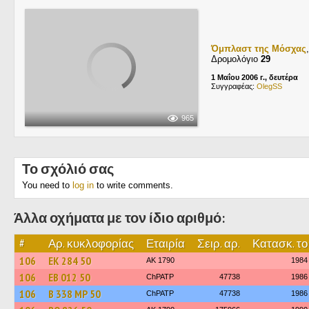
Όμπλαστ της Μόσχας
Δρομολόγιο
29
1 Μαΐου 2006 г., δευτέρα
Συγγραφέας:
OlegSS
965
Το σχόλιό σας
You need to
log in
to write comments.
Άλλα οχήματα με τον ίδιο αριθμό:
#
Αρ. κυκλοφορίας
Εταιρία
Σειρ. αρ.
Κατασκ. το
106
ЕК 284 50
AK 1790
1984
106
ЕВ 012 50
ChPATP
47738
1986
106
В 338 МР 50
ChPATP
47738
1986