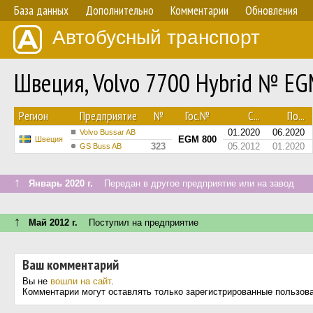
База данных
Дополнительно
Комментарии
Обновления
Автобусный транспорт
Швеция, Volvo 7700 Hybrid № EG
Регион
Предприятие
№
Гос.№
С...
По...
01.2020
06.2020
Volvo Bussar AB
EGM 800
Швеция
323
05.2012
01.2020
GS Buss AB
↑
Январь 2020 г.
Передан в другое предприятие или на завод
↑
Май 2012 г.
Поступил на предприятие
Ваш комментарий
Вы не
вошли на сайт
.
Комментарии могут оставлять только зарегистрированные пользов