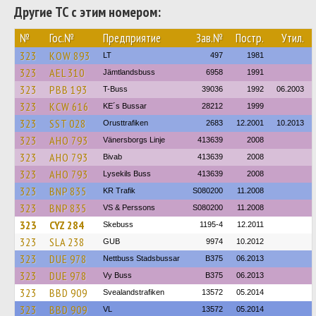
Другие ТС с этим номером:
№
Гос.№
Предприятие
Зав.№
Постр.
Утил.
323
KOW 893
LT
497
1981
323
AEL 310
Jämtlandsbuss
6958
1991
323
PBB 193
T-Buss
39036
1992
06.2003
323
KCW 616
KE´s Bussar
28212
1999
323
SST 028
Orusttrafiken
2683
12.2001
10.2013
323
AHO 793
Vänersborgs Linje
413639
2008
323
AHO 793
Bivab
413639
2008
323
AHO 793
Lysekils Buss
413639
2008
323
BNP 835
KR Trafik
S080200
11.2008
323
BNP 835
VS & Perssons
S080200
11.2008
323
CYZ 284
Skebuss
1195-4
12.2011
323
SLA 238
GUB
9974
10.2012
323
DUE 978
Nettbuss Stadsbussar
B375
06.2013
323
DUE 978
Vy Buss
B375
06.2013
323
BBD 909
Svealandstrafiken
13572
05.2014
323
BBD 909
VL
13572
05.2014