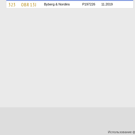
323
OBR 13J
Byberg & Nordins
P197226
11.2019
Использование фо