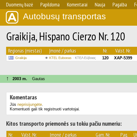
Duomenų bazė
Papildoma
Komentarai
Nauja
Pagalba
F
Autobusų transportas
Graikija, Hispano Cierzo Nr. 120
Regionas (miestas)
Įmonė / parkas
Nr.
Valst. Nr.
120
XAP-5399
Graikija
ΚΤΕL Euboeas
ΚΤΕΛ Εύβοιας
↑
2003 m.
Gautas
Komentaras
Jūs
neprisijungėte
.
Komentuoti gali tik registruoti vartotojai.
Kitos transporto priemonės su tokiu pačiu numeriu:
Nr.
Valst. Nr.
Įmonė / parkas
Gam. Nr.
Pag.
Ut