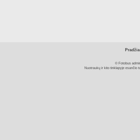
Pradžia
© Fotobus admini
Nuotraukų ir kito tinklapyje esančio t