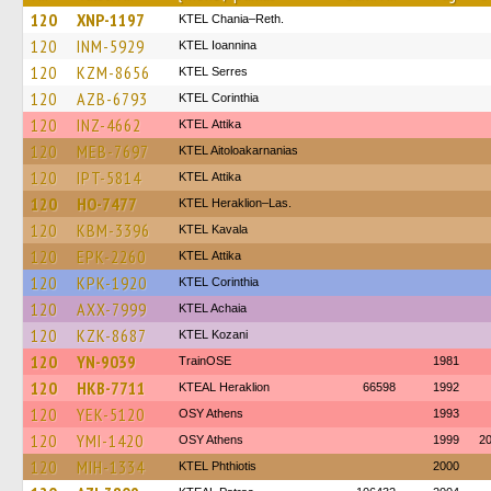
120
XNP-1197
KTEL Chania–Reth.
120
INM-5929
KTEL Ioannina
120
KZM-8656
KTEL Serres
120
AZB-6793
KTEL Corinthia
120
INZ-4662
KΤΕL Αttika
120
MEB-7697
KTEL Aitoloakarnanias
120
IPT-5814
KΤΕL Αttika
120
HO-7477
KTEL Heraklion–Las.
120
KBM-3396
KTEL Kavala
120
EPK-2260
KΤΕL Αttika
120
KPK-1920
KTEL Corinthia
120
AXX-7999
KTEL Achaia
120
KZK-8687
ΚΤΕL Kozani
120
YN-9039
TrainΟSE
1981
120
HKB-7711
KTEAL Heraklion
66598
1992
120
YEK-5120
OSY Athens
1993
120
YMI-1420
OSY Athens
1999
2
120
MIH-1334
ΚΤΕL Phthiotis
2000