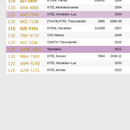
120
AZI-3809
KTEAL Patras
106432
2004
120
KHA-4006
KTEL Aitoloakarnanias
2004
120
ANZ-7940
KTEL Heraklion–Las.
2004
120
NKE-7148
[TheTA] KTEL Thessaloniki
1865
2006-09
120
HZE-9596
KTEAL Heraklion
114209
2007
120
YNN-9720
OSY Athens
2009
120
NIO-1046
OASTH Thessaloniki
2010
120
ΔΟΚ-9606
Stamatiou
2012
120
MNA-7909
ΚΤΕL Kozani
7844
2018-11
120
ANM-9240
KTEL Heraklion–Las.
2020
120
AZM-5231
KTEL Achaia
2022