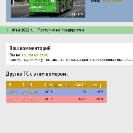
Автор:
Daniar Safiułlin
694
↑
Май 2022 г.
Поступил на предприятие
Ваш комментарий
Вы не
вошли на сайт
.
Комментарии могут оставлять только зарегистрированные пользов
Другие ТС с этим номером:
№
Гос.№
Предприятие
Зав.№
Постр.
3873
A 461 AT
АП-8
90
1996
3873
A 776 BZ
АП-8
6272
2001