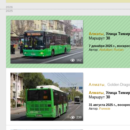
2026
2025
Алматы
,
Улица Тимир
Маршрут
30
7 декабря 2025 г., воскре
Автор:
Abdullaev Ruslan
162
Алматы
, Golden Drag
Алматы
,
Улица Тимир
Маршрут
30
31 августа 2025 г., воскр
Автор:
Foreste
238