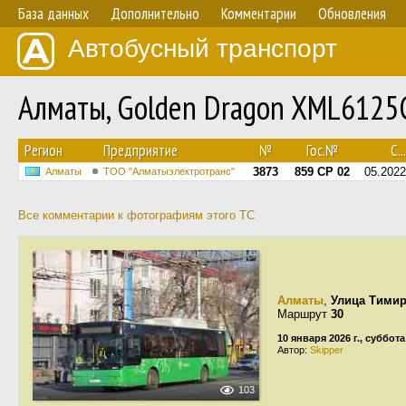
База данных
Дополнительно
Комментарии
Обновления
Автобусный транспорт
Алматы, Golden Dragon XML6125C
Регион
Предприятие
№
Гос.№
С...
3873
859 CP 02
05.2022
Алматы
ТОО "Алматыэлектротранс"
Все комментарии к фотографиям этого ТС
Алматы
,
Улица Тимир
Маршрут
30
10 января 2026 г., суббота
Автор:
Skipper
103