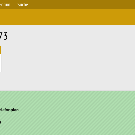
Forum
Suche
773
elefonplan
3