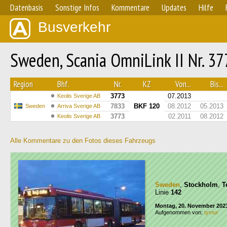
Datenbasis
Sonstige Infos
Kommentare
Updates
Hilfe
Busverkehr
Sweden, Scania OmniLink II Nr. 3
Region
Bhf.
Nr.
KZ
Von...
Bis...
3773
07.2013
Keolis Sverige AB
7833
BKF 120
08.2012
05.2013
Sweden
Arriva Sverige AB
3773
02.2011
08.2012
Keolis Sverige AB
Alle Kommentare zu den Fotos dieses Fahrzeugs
Sweden
,
Stockholm
,
T
Linie
142
Montag, 20. November 202
Aufgenommen von:
tymur