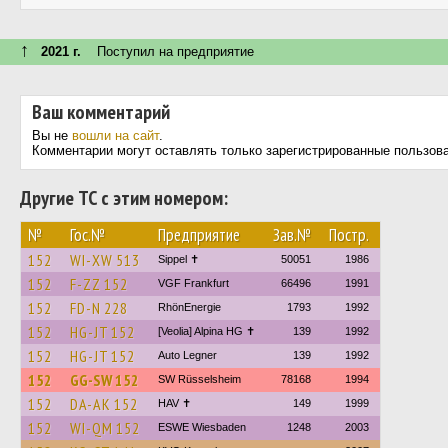
↑
2021 г.
Поступил на предприятие
Ваш комментарий
Вы не
вошли на сайт
.
Комментарии могут оставлять только зарегистрированные пользов
Другие ТС с этим номером:
№
Гос.№
Предприятие
Зав.№
Постр.
152
WI-XW 513
Sippel ✝︎
50051
1986
152
F-ZZ 152
VGF Frankfurt
66496
1991
152
FD-N 228
RhönEnergie
1793
1992
152
HG-JT 152
[Veolia] Alpina HG ✝
139
1992
152
HG-JT 152
Auto Legner
139
1992
152
GG-SW 152
SW Rüsselsheim
78168
1994
152
DA-AK 152
HAV ✝
149
1999
152
WI-QM 152
ESWE Wiesbaden
1248
2003