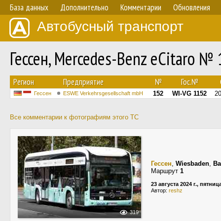
База данных
Дополнительно
Комментарии
Обновления
Автобусный транспорт
Гессен, Mercedes-Benz eCitaro №
Регион
Предприятие
№
Гос.№
152
WI-VG 1152
2
Гессен
ESWE Verkehrsgesellschaft mbH
Все комментарии к фотографиям этого ТС
Гессен
,
Wiesbaden
,
Ba
Маршрут
1
23 августа 2024 г., пятниц
Автор:
reshz
319