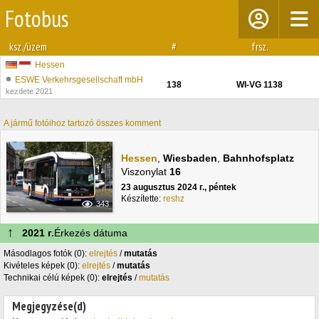
Fotobus
ksz./üzem
#
frsz.
Hessen
ESWE Verkehrsgesellschaft mbH
138
WI-VG 1138
kezdete 2021
A jármű fotóihoz tartozó összes komment
Hessen
,
Wiesbaden
,
Bahnhofsplatz
Viszonylat
16
23 augusztus 2024 г., péntek
Készítette:
reshz
343
↑
2021 г.
Érkezés dátuma
Másodlagos fotók (0):
elrejtés
/
mutatás
Kivételes képek (0):
elrejtés
/
mutatás
Technikai célú képek (0):
elrejtés
/
mutatás
Megjegyzése(d)