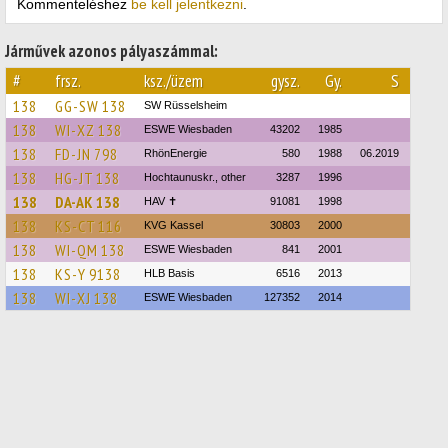
Kommenteléshez
be kell jelentkezni
.
Járművek azonos pályaszámmal:
#
frsz.
ksz./üzem
gysz.
Gy.
S
138
GG-SW 138
SW Rüsselsheim
138
WI-XZ 138
ESWE Wiesbaden
43202
1985
138
FD-JN 798
RhönEnergie
580
1988
06.2019
138
HG-JT 138
Hochtaunuskr., other
3287
1996
138
DA-AK 138
HAV ✝
91081
1998
138
KS-CT 116
KVG Kassel
30803
2000
138
WI-QM 138
ESWE Wiesbaden
841
2001
138
KS-Y 9138
HLB Basis
6516
2013
138
WI-XJ 138
ESWE Wiesbaden
127352
2014