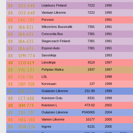
88
OSS-649
Linjebuss Finland
7222
1990
88
OSS-649
Vantaan Liikenne
7222
1990
88
FAU-703
Porvoon
1991
88
JBA-821
Wikströms Busstrafik
7391
1991
88
JBA-635
Concordia Bus
7381
1991
88
JBA-635
Stagecoach Finland
7381
1991
88
JBA-635
Espoon Auto
7381
1991
88
SFM-774
Savonlinja
1993
88
CCO-619
Länsilinjat
8119
1997
88
YVU-133
Pohjolan Matka
1937
1997
88
FCX-706
LSL
1998
88
URP-308
Korsisaari
137
1999
88
XIB-732
Oulaisten Liikenne
231-99
1999
88
CCT-688
Koiviston Oulu
8331
1999
88
JEM-775
Koiviston L
473-02
2002
88
ZKE-707
Oulaisten Liikenne
P040065
2004
88
HBG-588
Vainion Liikenne
10177
2005
88
OUN-526
Ingves
6131
2005