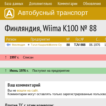
База данных
Дополнительно
Комментарии
Обновления
Автобусный транспорт
Финляндия, Wiima K100 № 88
Регион
Предприятие
№
Гос.№
С...
88
TJV-988
06.1976
1
Финляндия
Turun Kaupunkiliikenne Oy
↑
1997 г.
Списан
↑
Июнь 1976 г.
Поступил на предприятие
Ваш комментарий
Вы не
вошли на сайт
.
Комментарии могут оставлять только зарегистрированные пользов
Другие ТС с этим номером: