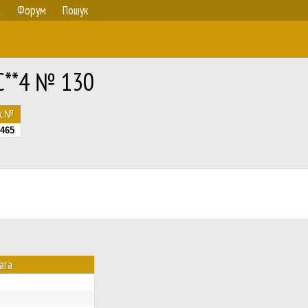
а
Форум
Пошук
C**4 № 130
ж.№
465
ага