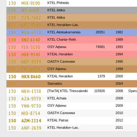
130
MIX-9190
ΚΤΕL Phthiotis
130
IKE-6408
KΤΕL Αttika
130
ZZX-7682
KΤΕL Αttika
130
ANZ-9340
KTEL Heraklion–Las.
130
MEA-6370
KTEL Aitoloakarnanias
28351
1982
130
XNZ-6140
KTEL Chania–Reth.
1989
130
YEK-5130
OSY Афины
74581
1993
130
HKE-9343
KTEAL Heraklion
1994
130
NBP-9539
OASTH Салоники
1995
130
YMI-1430
OSY Афины
1999
130
HKX-8660
KTEAL Heraklion
1379
2000
130
Stamatiou
2004
130
NKH-1558
[TheTA] KTEL Thessaloniki
115926
2008
Opera
130
AZA-9339
KTEL Achaia
2008
130
YNN-9730
OSY Афины
2009
130
NIO-8754
OASTH Салоники
2010
130
AZM-2214
KTEAL Patras
2012
130
ANP-2639
KTEL Heraklion–Las.
2021