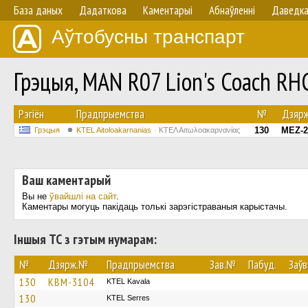
База даных
Дадаткова
Каментарыі
Абнаўленнi
Даведк
Аўтобусны транспарт
Грэцыя, MAN R07 Lion's Coach RH
Рэгіён
Прадпрыемства
№
Дзяр
130
MEZ-2
Грэцыя
KTEL Aitoloakarnanias
ΚΤΕΛ Αιτωλοακαρνανίας
Ваш каментарый
Вы не
ўвайшлі на сайт
.
Каментары могуць пакідаць толькі зарэгістраваныя карыстачы.
Іншыя ТС з гэтым нумарам:
№
Дзярж.№
Прадпрыемства
Зав.№
Пабуд.
Заўв
130
KBM-3104
KTEL Kavala
130
KTEL Serres