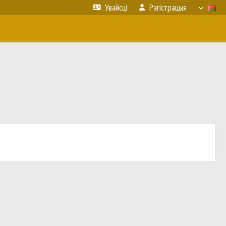
Увайсці
Рэгістрацыя