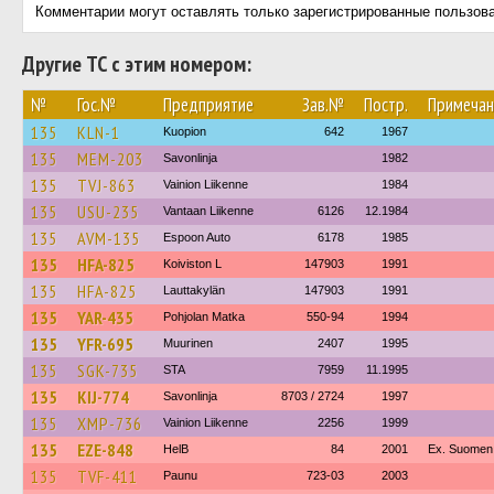
Комментарии могут оставлять только зарегистрированные пользов
Другие ТС с этим номером:
№
Гос.№
Предприятие
Зав.№
Постр.
Примечан
135
KLN-1
Kuopion
642
1967
135
MEM-203
Savonlinja
1982
135
TVJ-863
Vainion Liikenne
1984
135
USU-235
Vantaan Liikenne
6126
12.1984
135
AVM-135
Espoon Auto
6178
1985
135
HFA-825
Koiviston L
147903
1991
135
HFA-825
Lauttakylän
147903
1991
135
YAR-435
Pohjolan Matka
550-94
1994
135
YFR-695
Muurinen
2407
1995
135
SGK-735
STA
7959
11.1995
135
KIJ-774
Savonlinja
8703 / 2724
1997
135
XMP-736
Vainion Liikenne
2256
1999
135
EZE-848
HelB
84
2001
Ex. Suomen 
135
TVF-411
Paunu
723-03
2003