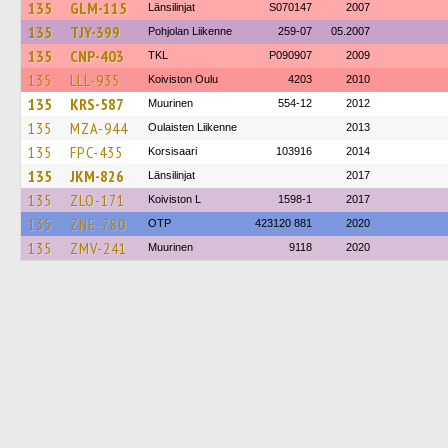
135
GLM-115
Länsilinjat
S070147
2007
135
TJY-399
Pohjolan Liikenne
259-07
05.2007
135
CNP-403
TKL
P090907
2009
135
LLL-935
Koiviston Oulu
4203
2010
135
KRS-587
Muurinen
554-12
2012
135
MZA-944
Oulaisten Liikenne
2013
135
FPC-435
Korsisaari
103916
2014
135
JKM-826
Länsilinjat
2017
135
ZLO-171
Koiviston L
1598-1
2017
135
ZNE-780
OTP
423120 881
2020
135
ZMV-241
Muurinen
9118
2020