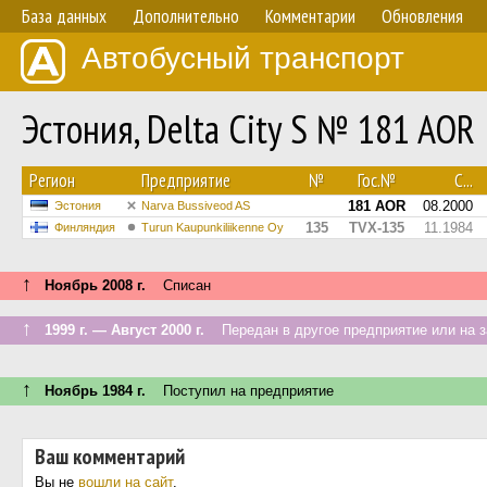
База данных
Дополнительно
Комментарии
Обновления
Автобусный транспорт
Эстония, Delta City S № 181 AOR
Регион
Предприятие
№
Гос.№
С...
181 AOR
08.2000
Эстония
Narva Bussiveod AS
135
TVX-135
11.1984
Финляндия
Turun Kaupunkiliikenne Oy
↑
Ноябрь 2008 г.
Списан
↑
1999 г. — Август 2000 г.
Передан в другое предприятие или на з
↑
Ноябрь 1984 г.
Поступил на предприятие
Ваш комментарий
Вы не
вошли на сайт
.