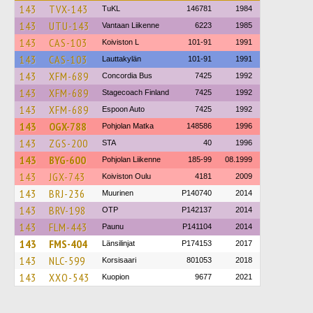
143
TVX-143
TuKL
146781
1984
143
UTU-143
Vantaan Liikenne
6223
1985
143
CAS-103
Koiviston L
101-91
1991
143
CAS-103
Lauttakylän
101-91
1991
143
XFM-689
Concordia Bus
7425
1992
143
XFM-689
Stagecoach Finland
7425
1992
143
XFM-689
Espoon Auto
7425
1992
143
OGX-788
Pohjolan Matka
148586
1996
143
ZGS-200
STA
40
1996
143
BYG-600
Pohjolan Liikenne
185-99
08.1999
143
JGX-743
Koiviston Oulu
4181
2009
143
BRJ-236
Muurinen
P140740
2014
143
BRV-198
OTP
P142137
2014
143
FLM-443
Paunu
P141104
2014
143
FMS-404
Länsilinjat
P174153
2017
143
NLC-599
Korsisaari
801053
2018
143
XXO-543
Kuopion
9677
2021