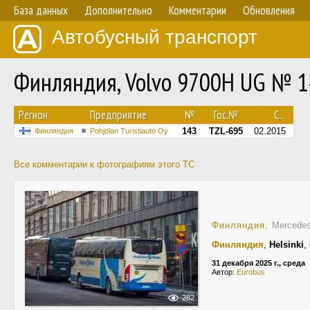
База данных
Дополнительно
Комментарии
Обновления
Автобусный транспорт
Финляндия, Volvo 9700H UG № 
Регион
Предприятие
№
Гос.№
С...
143
TZL-695
02.2015
Финляндия
Pohjolan Turistiauto Oy
Все комментарии к фотографиям этого ТС
Финляндия
, Mercedes
Финляндия
,
Helsinki
,
31 декабря 2025 г., среда
Автор:
Eurobus
282