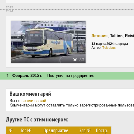
2025
2024
Эстония
,
Tallinn
,
Reis
13 марта 2024 г., среда
Автор:
Tuisubus
332
↑
Февраль 2015 г.
Поступил на предприятие
Ваш комментарий
Вы не
вошли на сайт
.
Комментарии могут оставлять только зарегистрированные пользов
Другие ТС с этим номером:
№
Гос.№
Предприятие
Зав.№
Постр.