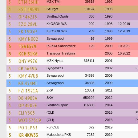
5
ETM 56HH
MZK TM
39518
1992
5
ZST 49691
Szurgot
10124
1995
5
OP 44215
Sindbad Opole
336
1998
5
SZO 28VL
KŁOSOK WS
209
1998
12.2019
5
SK 1905P
KŁOSOK WS
209
1998
12.2019
5
KMY N002
Szwagropol
16
1999
5
TSA E579
PGKiM Sandomierz
129
2000
10.2021
5
KCH 81K6
Transgór Trzebinia
2000
10.2022
5
ONY V976
MZK Nysa
315111
2001
5
CB 3669G
Bydgoszcz
2002
F
5
KMY 4VU8
Szwagropol
34398
2009
5
KR 454MJ
Szwagropol
34398
2009
5
FZI 1921A
ZKP
13351
2011
5
DB 4905A
SKA
650104
2012
5
OP 4605E
Sindbad Opole
116800
2014
5
CLI YS05
(CLI)
2016
P
5
WOT 37519
(CLI)
2016
P
5
PO 1LP53
FunClub
672
2019
5
KR 4KW53
Małopolska PKS
7232
2019