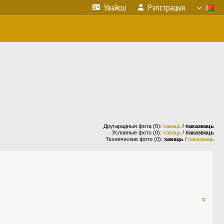
Увайсці
Рэгістрацыя
Другарадныя фота (0):
хаваць
/
паказваць
Условные фото (0):
хаваць
/
паказваць
Технические фото (0):
хаваць
/
паказваць
¤