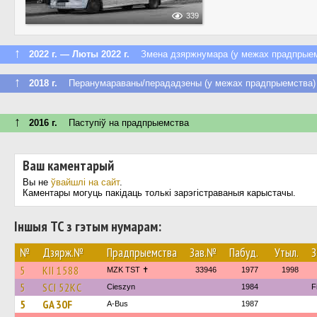
339
↑
2022 г. — Люты 2022 г.
Змена дзяржнумара (у межах прадпрыем
↑
2018 г.
Перанумараваны/перададзены (у межах прадпрыемства)
↑
2016 г.
Паступiў на прадпрыемства
Ваш каментарый
Вы не
ўвайшлі на сайт
.
Каментары могуць пакідаць толькі зарэгістраваныя карыстачы.
Іншыя ТС з гэтым нумарам:
№
Дзярж.№
Прадпрыемства
Зав.№
Пабуд.
Утыл.
З
5
KII 1588
MZK TST ✝
33946
1977
1998
5
SCI 52KC
Cieszyn
1984
F
5
GA 30F
A-Bus
1987