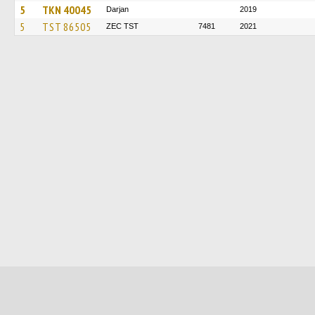
5
TKN 40045
Darjan
2019
5
TST 86505
ZEC TST
7481
2021