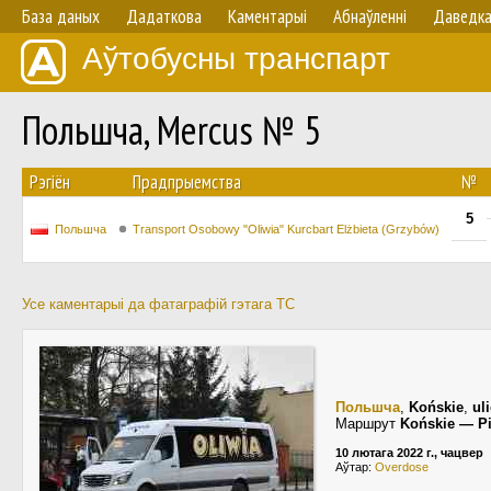
База даных
Дадаткова
Каментарыі
Абнаўленнi
Даведк
Аўтобусны транспарт
Польшча, Mercus № 5
Рэгіён
Прадпрыемства
№
5
Польшча
Transport Osobowy "Oliwia" Kurcbart Elżbieta (Grzybów)
Усе каментарыі да фатаграфій гэтага ТС
Польшча
,
Końskie
,
ul
Маршрут
Końskie — P
10 лютага 2022 г., чацвер
Аўтар:
Overdose