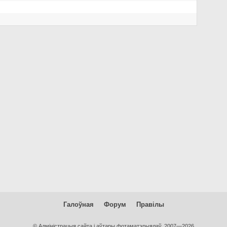
Галоўная
Форум
Правілы
© Адміністрацыя сайта і аўтары фотаматэрыялаў, 2007—2026