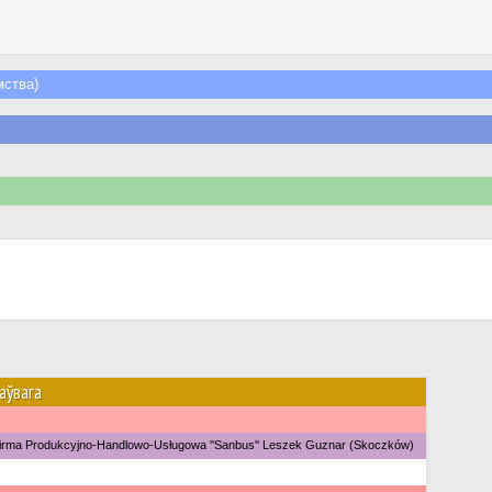
ства)
аўвага
irma Produkcyjno-Handlowo-Usługowa ''Sanbus'' Leszek Guznar (Skoczków)