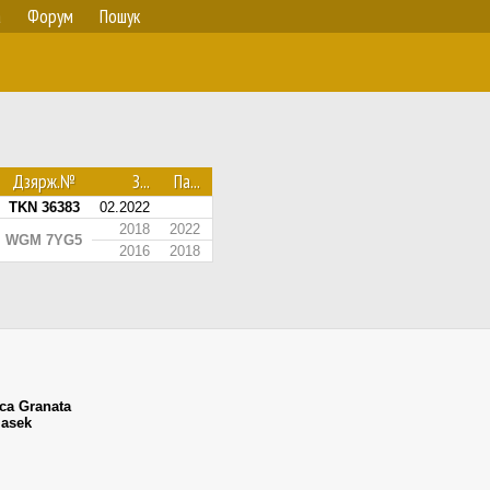
а
Форум
Пошук
Дзярж.№
З...
Па...
TKN 36383
02.2022
2018
2022
WGM 7YG5
2016
2018
ica Granata
iasek