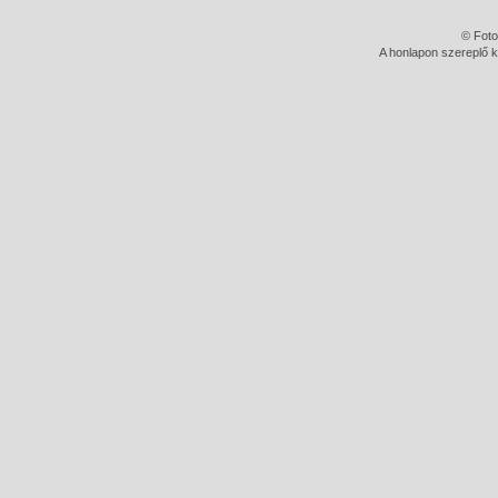
© Foto
A honlapon szereplő k