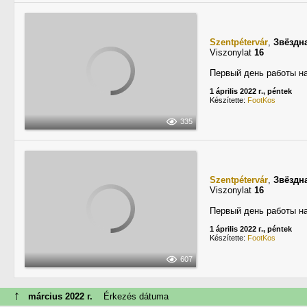
Szentpétervár
,
Звёздн
Viszonylat
16
Первый день работы н
1 április 2022 г., péntek
Készítette:
FootKos
335
Szentpétervár
,
Звёздн
Viszonylat
16
Первый день работы н
1 április 2022 г., péntek
Készítette:
FootKos
607
↑
március 2022 г.
Érkezés dátuma