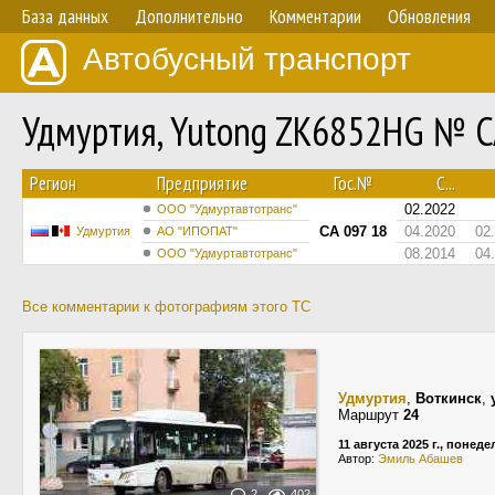
База данных
Дополнительно
Комментарии
Обновления
Автобусный транспорт
Удмуртия, Yutong ZK6852HG № С
Регион
Предприятие
Гос.№
С...
02.2022
ООО "Удмуртавтотранс"
СА 097 18
04.2020
02
Удмуртия
АО "ИПОПАТ"
08.2014
04
ООО "Удмуртавтотранс"
Все комментарии к фотографиям этого ТС
Удмуртия
,
Воткинск
,
Маршрут
24
11 августа 2025 г., понед
Автор:
Эмиль Абашев
2
402