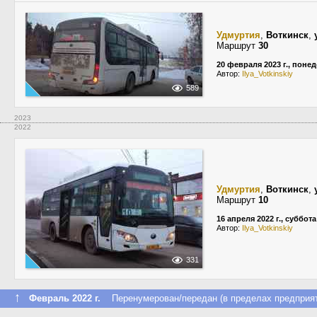
Удмуртия
,
Воткинск
,
Маршрут
30
20 февраля 2023 г., поне
Автор:
Ilya_Votkinskiy
589
2023
2022
Удмуртия
,
Воткинск
,
Маршрут
10
16 апреля 2022 г., суббота
Автор:
Ilya_Votkinskiy
331
↑
Февраль 2022 г.
Перенумерован/передан (в пределах предприят