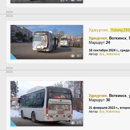
2025
2024
Удмуртия
,
Yutong Z
Удмуртия
,
Воткинск
,
Маршрут
24
18 сентября 2024 г., среда
Автор:
Ilya_Votkinskiy
367
2024
2023
Удмуртия
,
Воткинск
,
Маршрут
30
21 февраля 2023 г., вторн
Автор:
Ilya_Votkinskiy
375