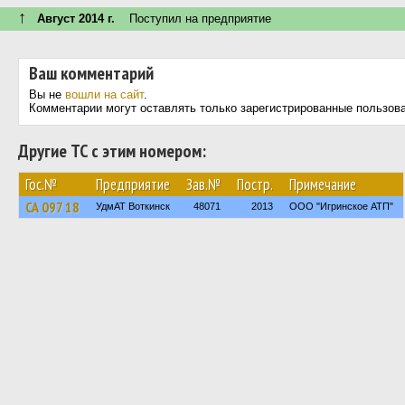
↑
Август 2014 г.
Поступил на предприятие
Ваш комментарий
Вы не
вошли на сайт
.
Комментарии могут оставлять только зарегистрированные пользов
Другие ТС с этим номером:
Гос.№
Предприятие
Зав.№
Постр.
Примечание
СА 097 18
УдмАТ Воткинск
48071
2013
ООО "Игринское АТП"