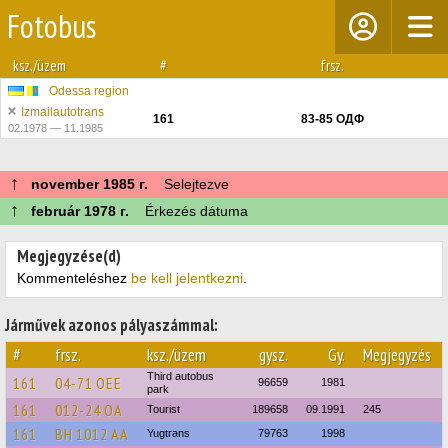
Fotobus
ksz./üzem
#
frsz.
Odessa region
Izmailautotrans
161
83-85 ОДФ
02.1978 — 11.1985
↑
november 1985 г.
Selejtezve
↑
február 1978 г.
Érkezés dátuma
Megjegyzése(d)
Kommenteléshez
be kell jelentkezni
.
Járművek azonos pályaszámmal:
#
frsz.
ksz./üzem
gysz.
Gy.
Megjegyzés
Third autobus
161
04-71 ОЕЕ
96659
1981
park
161
012-24 ОА
Tourist
189658
09.1991
245
161
BH 1012 AA
Yugtrans
79763
1998