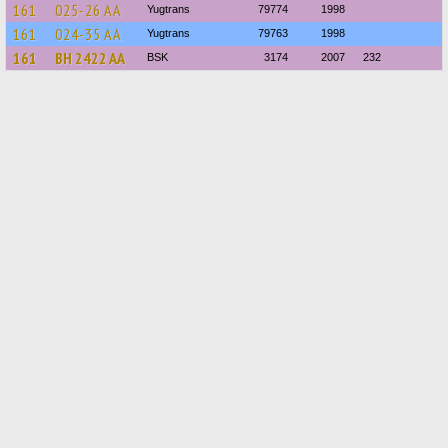
161
025-26 АА
Yugtrans
79774
1998
161
024-35 АА
Yugtrans
79763
1998
161
BH 2422 AA
BSK
3174
2007
232