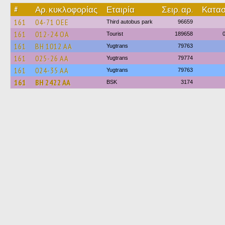
#
Αρ. κυκλοφορίας
Εταιρία
Σειρ. αρ.
Κατασ
161
04-71 ОЕЕ
Third autobus park
96659
161
012-24 ОА
Tourist
189658
161
BH 1012 AA
Yugtrans
79763
161
025-26 АА
Yugtrans
79774
161
024-35 АА
Yugtrans
79763
161
BH 2422 AA
BSK
3174