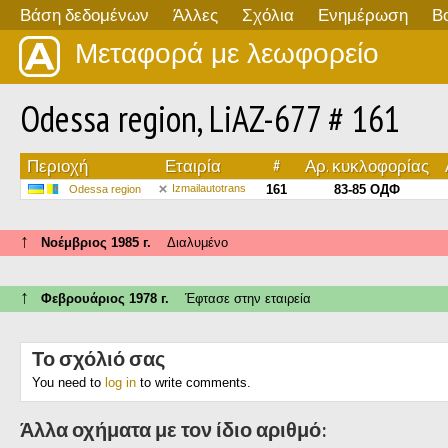
Βάση δεδομένων
Άλλες
Σχόλια
Ενημέρωση
Β
Μεταφορά με λεωφορείο
Odessa region, LiAZ-677 # 161
Περιοχή
Εταιρία
#
Αρ. κυκλοφορίας
Izmailautotrans
161
83-85 ОДФ
Odessa region
↑
Νοέμβριος 1985 г.
Διαλυμένο
↑
Φεβρουάριος 1978 г.
Έφτασε στην εταιρεία
Το σχόλιό σας
You need to
log in
to write comments.
Άλλα οχήματα με τον ίδιο αριθμό: