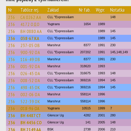
Nr
Tablice rej.
Zakład
Nr fab.
Wypr.
Notatka
236
CA 0262 AA
CLL "Express&am
148
236
4172 ОДО
Yugtrans
1654
1989
236
BH 0880 AA
CLL "Express&am
1989
145
236
038-67 КА
CLL "Express&am
1989
145
236
237-05 ОВ
Marshrut
8377
1991
230
236
900-92 ОА
CLL "Express&am
207202
1991
145,148,149
236
116-49 ОВ
Marshrut
8377
1991
230
236
001-92 ОА
Marshrut
318620
1993
236
026-45 ОА
CLL "Express&am
316675
1993
148
236
008-52 ОА
CLL "Express&am
369216
1994
145
236
498-45 ОК
CLL "Express&am
369216
1994
145
236
002-06 ОА
Marshrut
558114
1996
236
522-39 ОК
Marshrut
558114
1996
236
018-96 ОА
Yugtrans
10515
1999
7
236
BH 4487 CT
Glencor Ug
4282
2001
280
236
BH 4436 CO
Glencor Ug
141
2005
148
236
BH 2149 AA
BSK
2738
2006
210