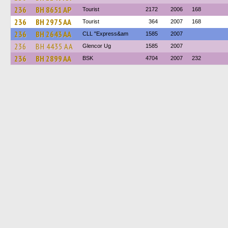
236
BH 8651 AP
Tourist
2172
2006
168
236
BH 2975 AA
Tourist
364
2007
168
236
BH 2643 AA
CLL "Express&am
1585
2007
236
BH 4435 AA
Glencor Ug
1585
2007
236
BH 2899 AA
BSK
4704
2007
232