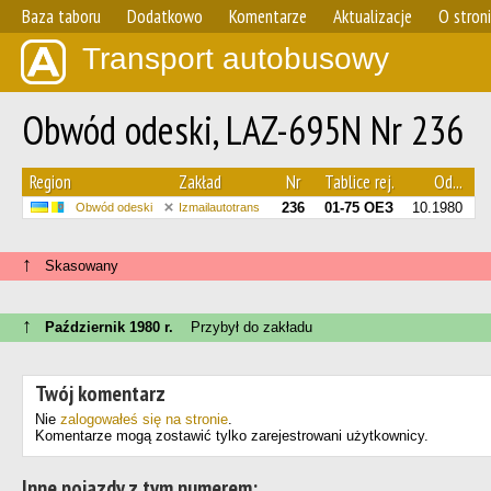
Baza taboru
Dodatkowo
Komentarze
Aktualizacje
O stron
Transport autobusowy
Obwód odeski, LAZ-695N Nr 236
Region
Zakład
Nr
Tablice rej.
Od...
236
01-75 ОЕЗ
10.1980
Obwód odeski
Izmailautotrans
↑
Skasowany
↑
Październik 1980 r.
Przybył do zakładu
Twój komentarz
Nie
zalogowałeś się na stronie
.
Komentarze mogą zostawić tylko zarejestrowani użytkownicy.
Inne pojazdy z tym numerem: