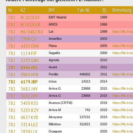
Nr.
KZ
Bhf.
Fab.-Nr.
Bj.
Bemerkung
782
M 2020 KF
EMT Madrid
1989
782
M 7829 UB
ARES
1996
782
MU 9482 BX
Lat
1998
https://flic.kr
782
7998 CJJ
Amarillos
2003
782
4435 DRN
Plana
2005
https://flic.kr
782
1114 FJF
Sagalés
2006
https://flic.k
782
3233 GWJ
Agreda
2010
782
8366 HCL
Avant
2011
782
0969 HFN
Portillo
446002
2011
https://flic.k
782
6179 JBP
d.bus
14313
2014
782
3682 JHV
Arriva G
23868
2015
https://flic.k
782
3682 JHV
Arriva G
23868
2015
https://flic.kr
782
3430 KSS
Avanza (CRTM)
2018
https://flic.k
782
5235 KZY
Arriva M
742
2019
https://flic.
782
0657 KVD
Alcoyana
137231
2019
https://flic.kr
782
5314 LGZ
Bilbobus
611821
2020
https://flic.k
782
7839 LLV
Guaguas
2020
https://flic.k