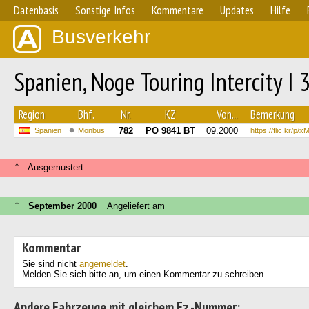
Datenbasis
Sonstige Infos
Kommentare
Updates
Hilfe
Busverkehr
Spanien, Noge Touring Intercity I 
Region
Bhf.
Nr.
KZ
Von...
Bemerkung
782
PO 9841 BT
09.2000
Spanien
Monbus
https://flic.kr/p/
↑
Ausgemustert
↑
September 2000
Angeliefert am
Kommentar
Sie sind nicht
angemeldet
.
Melden Sie sich bitte an, um einen Kommentar zu schreiben.
Andere Fahrzeuge mit gleichem Fz.-Nummer: