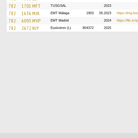
782
1701 MFT
TUSGSAL
2023
782
1636 MJK
EMT Málaga
1903
05.2023
https://img.b
782
6095 MVP
EMT Madrid
2024
https://flic.kr/
782
2672 NJY
Euskotren (L)
804372
2025