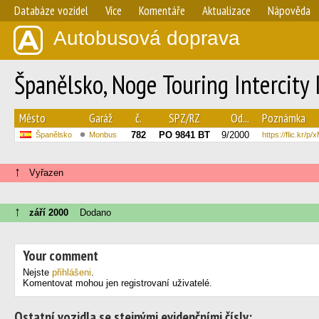
Databáze vozidel
Více
Komentáře
Aktualizace
Nápověda
Autobusová doprava
Španělsko, Noge Touring Intercity 
Město
Garáž
č.
SPZ/RZ
Od...
Poznámka
782
PO 9841 BT
9/2000
Španělsko
Monbus
https://flic.kr/p
↑
Vyřazen
↑
září 2000
Dodano
Your comment
Nejste
přihlášeni
.
Komentovat mohou jen registrovaní uživatelé.
Ostatní vozidla se stejnými evidenčními čísly: