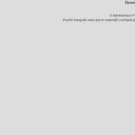
Dom
© Administrace F
Použití fotografií nebo jiných materiálů zveřejně