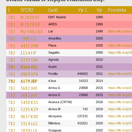
č.
SPZ/RZ
Garáž
Výr. č.
Výr.
Poznámka
782
M 2020 KF
EMT Madrid
1989
782
M 7829 UB
ARES
1996
782
MU 9482 BX
Lat
1998
https://flic.kr/p
782
7998 CJJ
Amarillos
2003
782
4435 DRN
Plana
2005
https://flic.kr/p/
782
1114 FJF
Sagalés
2006
https://flic.kr/
782
3233 GWJ
Agreda
2010
782
8366 HCL
Avant
2011
782
0969 HFN
Portillo
446002
2011
https://flic.kr/
782
6179 JBP
d.bus
14313
2014
782
3682 JHV
Arriva G
23868
2015
https://flic.kr/
782
3682 JHV
Arriva G
23868
2015
https://flic.kr/p
782
3430 KSS
Avanza (CRTM)
2018
https://flic.kr/p
782
5235 KZY
Arriva M
742
2019
https://flic.kr/
782
0657 KVD
Alcoyana
137231
2019
https://flic.kr/p
782
5314 LGZ
Bilbobus
611821
2020
https://flic.kr/p
782
7839 LLV
Guaguas
2020
https://flic.kr/