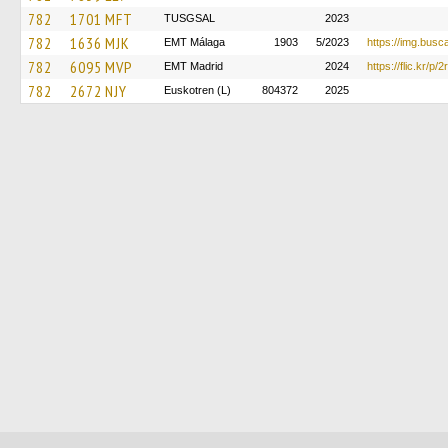
782
1701 MFT
TUSGSAL
2023
782
1636 MJK
EMT Málaga
1903
5/2023
https://img.bus
782
6095 MVP
EMT Madrid
2024
https://flic.kr/p/2
782
2672 NJY
Euskotren (L)
804372
2025