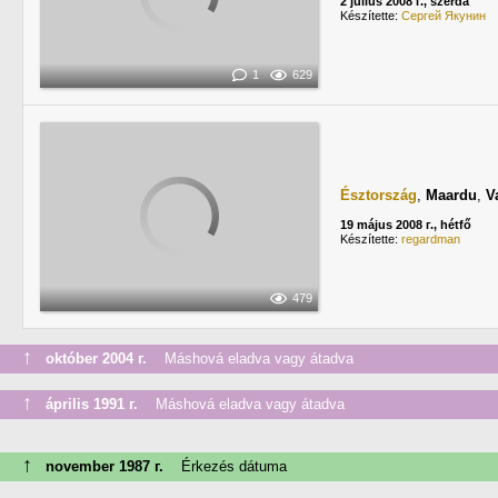
2 július 2008 г., szerda
Készítette:
Сергей Якунин
1
629
Észtország
,
Maardu
,
V
19 május 2008 г., hétfő
Készítette:
regardman
479
↑
október 2004 г.
Máshová eladva vagy átadva
↑
április 1991 г.
Máshová eladva vagy átadva
↑
november 1987 г.
Érkezés dátuma