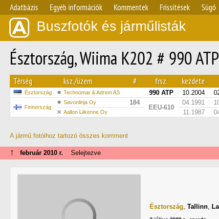
Adatbázis
Egyéb információk
Kommentek
Frissítések
Súgó
Buszfotók és járműlisták
Észtország, Wiima K202 # 990 ATP
Térség
ksz./üzem
#
frsz.
kezdete
990 ATP
10.2004
0
Észtország
Technomar & Adrem AS
184
04.1991
1
Savonlinja Oy
EEU-610
Finnország
11.1987
0
Aallon Liikenne Oy
A jármű fotóihoz tartozó összes komment
↑
február 2010 г.
Selejtezve
Észtország
,
Tallinn
,
La