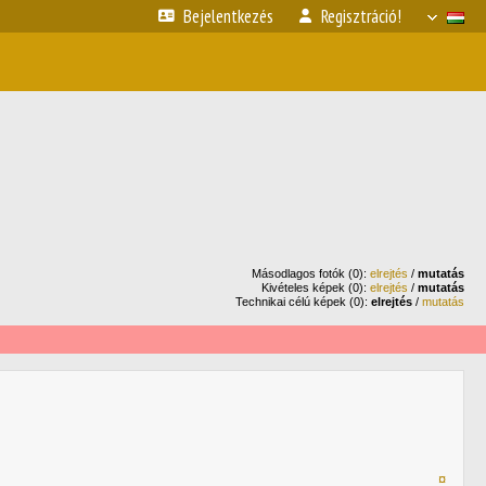
Bejelentkezés
Regisztráció!
Másodlagos fotók (0):
elrejtés
/
mutatás
Kivételes képek (0):
elrejtés
/
mutatás
Technikai célú képek (0):
elrejtés
/
mutatás
¤