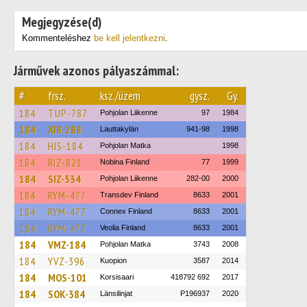
Megjegyzése(d)
Kommenteléshez
be kell jelentkezni
.
Járművek azonos pályaszámmal:
#
frsz.
ksz./üzem
gysz.
Gy.
184
TUP-787
Pohjolan Liikenne
97
1984
184
XIB-288
Lauttakylän
941-98
1998
184
HIS-184
Pohjolan Matka
1998
184
RIZ-821
Nobina Finland
77
1999
184
SIZ-534
Pohjolan Liikenne
282-00
2000
184
RYM-477
Transdev Finland
8633
2001
184
RYM-477
Connex Finland
8633
2001
184
RYM-477
Veolia Finland
8633
2001
184
VMZ-184
Pohjolan Matka
3743
2008
184
YVZ-396
Kuopion
3587
2014
184
MOS-101
Korsisaari
418792 692
2017
184
SOK-384
Länsilinjat
P196937
2020