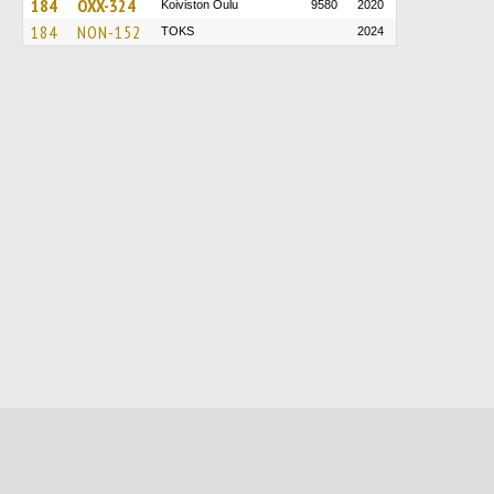
184
OXX-324
Koiviston Oulu
9580
2020
184
NON-152
TOKS
2024