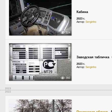
Кабина
2023 г.
Автор:
Serginho
324
Заводская табличка
2023 г.
Автор:
Serginho
360
2023
2022
Пензенская область
,