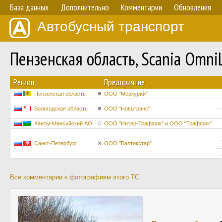
База данных
Дополнительно
Комментарии
Обновления
Автобусный транспорт
Пензенская область, Scania Omni
Регион
Предприятие
Пензенская область
ООО "Меркурий"
Вологодская область
ООО "Новотранс"
Ханты-Мансийский АО
ООО "Интер-Траффик" и ООО "Траффик"
Санкт-Петербург
ООО "Балтикстар"
Все комментарии к фотографиям этого ТС