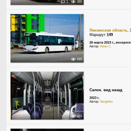
1
385
Пензенская область
,
Маршрут
149
26 марта 2023 г., воскрес
Автор:
Иван С.
499
Салон
,
вид назад
2023 г.
Автор:
Serginho
365