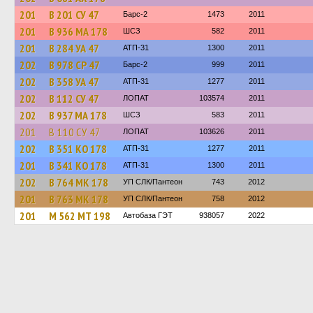
201
В 201 СУ 47
Барс-2
1473
2011
201
В 936 МА 178
ШСЗ
582
2011
201
В 284 УА 47
АТП-31
1300
2011
202
В 978 СР 47
Барс-2
999
2011
202
В 358 УА 47
АТП-31
1277
2011
202
В 112 СУ 47
ЛОПАТ
103574
2011
202
В 937 МА 178
ШСЗ
583
2011
201
В 110 СУ 47
ЛОПАТ
103626
2011
202
В 351 КО 178
АТП-31
1277
2011
201
В 341 КО 178
АТП-31
1300
2011
202
В 764 МК 178
УП СЛК/Пантеон
743
2012
201
В 763 МК 178
УП СЛК/Пантеон
758
2012
201
М 562 МТ 198
Автобаза ГЭТ
938057
2022