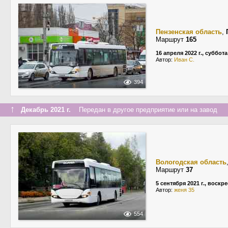
Пензенская область
,
Маршрут
165
16 апреля 2022 г., суббота
Автор:
Иван С.
394
↑
Декабрь 2021 г.
Передан в другое предприятие или на завод
Вологодская область
Маршрут
37
5 сентября 2021 г., воскр
Автор:
женя 35
554