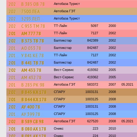
202
В 385 ОВ 78
Автобаза Турист
202
7500 ЛЕА
Автобаза ГЭТ
202
5293 ЛЕП
Автобаза Турист
202
С 953 ТМ 78
ТТ-Лайн
5097
2000
201
АМ 777 78
ТТ-Лайн
7127
2002
202
В 373 ТВ 78
Балтикстар
842389
2002
201
АО 053 78
Балтикстар
842487
2002
201
У 841 КЕ 78
ТТ-Лайн
7127
2002
201
В 441 ТВ 78
Балтикстар
842487
2002
202
АМ 433 78
Вест-Сервис
419392
2005
201
АМ 432 78
Вест-Сервис
419362
2005
201
В 285 РК 98
Автобаза ГЭТ
583372
2007
05.2021
202
В 845 КХ 178
СПАРУ
1003131
2008
201
В 844 КХ 178
СПАРУ
1003125
2008
202
АУ 400 78
СПАРУ
1003131
2008
201
АУ 399 78
СПАРУ
1003125
2008
202
В 589 СВ 98
Автобаза ГЭТ
627520
2008
05.2021
201
В 080 АХ 178
Оникс
223
2010
202
В 081 АХ 178
Оникс
224
2010