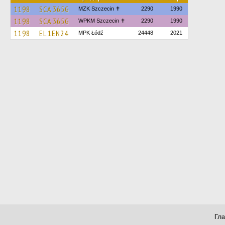
1198
SCA 365G
MZK Szczecin ✝
2290
1990
1198
SCA 365G
WPKM Szczecin ✝
2290
1990
1198
EL 1EN24
MPK Łódź
24448
2021
Гл