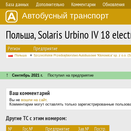
База данных
Дополнительно
Комментарии
Обновления
Автобусный транспорт
Польша, Solaris Urbino IV 18 elec
Регион
Предприятие
Польша
Szczecińskie Przedsiębiorstwo Autobusowe 'Klonowica' sp. z o.o. (
↑
Сентябрь 2021 г.
Поступил на предприятие
Ваш комментарий
Вы не
вошли на сайт
.
Комментарии могут оставлять только зарегистрированные пользов
Другие ТС с этим номером:
№
Гос.№
Предприятие
Зав.№
Постр.