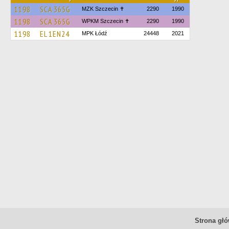
1198
SCA 365G
MZK Szczecin ✝
2290
1990
1198
SCA 365G
WPKM Szczecin ✝
2290
1990
1198
EL 1EN24
MPK Łódź
24448
2021
Strona gł