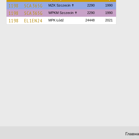
1198
SCA 365G
MZK Szczecin ✝
2290
1990
1198
SCA 365G
WPKM Szczecin ✝
2290
1990
1198
EL 1EN24
MPK Łódź
24448
2021
Главн