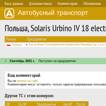
База данных
Дополнительно
Комментарии
Обновления
Автобусный транспорт
Польша, Solaris Urbino IV 18 elec
Регион
Предприятие
Szczecińskie Przedsiębiorstwo Autobusowe 'Klonowica' sp. z o.o. 
Польша
↑
Сентябрь 2021 г.
Поступил на предприятие
Ваш комментарий
Вы не
вошли на сайт
.
Комментарии могут оставлять только зарегистрированные пользов
Другие ТС с этим номером:
№
Гос.№
Предприятие
Зав.№
Постр.