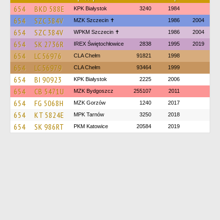
654
BKD 588E
KPK Białystok
3240
1984
654
SZC 384V
MZK Szczecin ✝
1986
2004
654
SZC 384V
WPKM Szczecin ✝
1986
2004
654
SK 2736R
IREX Świętochłowice
2838
1995
2019
654
LC 56976
CLA Chełm
91821
1998
654
LC 56979
CLA Chełm
93464
1999
654
BI 90923
KPK Białystok
2225
2006
654
CB 5471U
MZK Bydgoszcz
255107
2011
654
FG 5068H
MZK Gorzów
1240
2017
654
KT 5824E
MPK Tarnów
3250
2018
654
SK 986RT
PKM Katowice
20584
2019