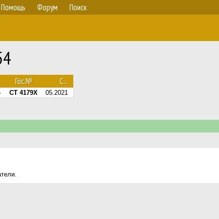
Помощь
Форум
Поиск
54
Гос.№
С...
4
CT 4179X
05.2021
атели.