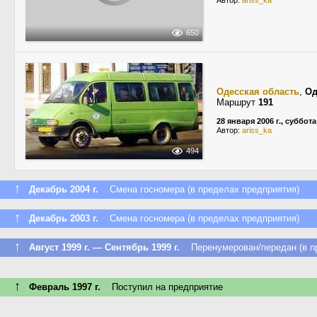
Автор:
ariss_ka
650
Одесская область
,
Од
Маршрут
191
28 января 2006 г., суббота
Автор:
ariss_ka
494
↑
Декабрь 2004 г.
Смена госномера (в пределах предприятия)
↑
Декабрь 2003 г.
Смена госномера (в пределах предприятия)
↑
Август 1999 г. — Сентябрь 1999 г.
Перенумерован/передан (в пр
↑
Февраль 1997 г.
Поступил на предприятие