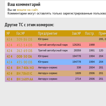
Ваш комментарий
Вы не
вошли на сайт
.
Комментарии могут оставлять только зарегистрированные пользов
Другие ТС с этим номером:
№
Гос.№
Предприятие
Зав.№
Постр.
Прим
424
309-86 ОВ
Югтранс
205, 
424
452-14 ОВ
Третий автобусный парк
126261
1988
424
262-69 ОВ
Третий автобусный парк
28359
1991
120
424
008-30 ОА
Югтранс
194778
1994
204
424
435-90 ОВ
Югтранс
194778
1994
204
424
BH 7406 HO
Авторух-сервис
338
2004
201
424
BH 7860 IC
Авторух-сервис
1609
2006
201
424
BH 1689 AA
Авторух-сервис
2714
2006
201