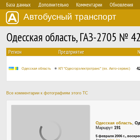
База данных
Дополнительно
Комментарии
Обновления
Автобусный транспорт
Одесская область, ГАЗ-2705 № 4
Регион
Предприятие
4
Одесская область
КП "Одесгорэлектротранс" (ех. Авто-сервис)
Все комментарии к фотографиям этого ТС
Одесская область
,
Од
Маршрут
191
5 февраля 2006 г., воскр