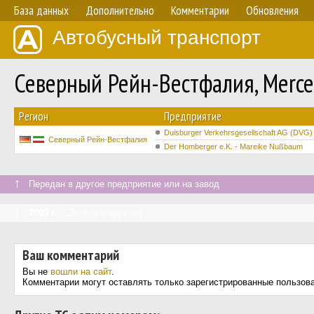
База данных
Дополнительно
Комментарии
Обновления
Автобусный транспорт
Северный Рейн-Вестфалия, Merce
Регион
Предприятие
Duisburger Verkehrsgesellschaft AG (DVG)
Северный Рейн-Вестфалия
Der Homberger e.K. - Mareike Nußbaum
↑
Передан в другое предприятие или на завод
↑
2003 г.
Эксплуатируется
Ваш комментарий
Вы не
вошли на сайт
.
Комментарии могут оставлять только зарегистрированные пользов