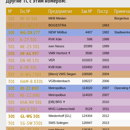
Другие ТС с этим номером:
№
Гос.№
Предприятие
Зав.№
Постр.
Примеча
301
MI-HI 301
MKB Minden
Bürgerbus H
301
BO-AE 14
BOGESTRA
1963
301
MG-DX 177
NEW' MöBus
4407
1982
Stadtwerk
301
K-ZY 301
RVK Köln
598
1988
301
NE-ZS 301
swn Neuss
20389
1989
301
HF-AG 997
VMR Herford ✝
3590
1998
301
EN-VE 131
VER
101823
2002
301
K-VB 301
KVB Köln
103450
2003
301
SI-WG 7301
[Wern] VWS Siegen
106580
2004
301
HAM-B 8301
VGBreitenbach
109227
2006
301
RE-ZZ 890
Metropolbus
114020
2007
Operating 
301
RE-ZZ 890
Metropolbus
114020
2007
301
HSK-NV 301
[DB] BRS ✝︎
2010
301
MK-V 301
MVG Lüdenscheid
9129
2011
301
GL-WG 301
Wiedenhoff [GL]
124304
2012
301
SG-SW 3301
SWS Solingen
126947
2013
swn Neuss
126262
2013