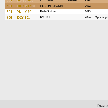
301
NE-ZS 301
301
DN-KB 1301
[R.A.T.H] Rurtalbus
2022
301
PB-HY 301
PaderSprinter
2023
301
K-ZY 301
RVK Köln
2024
Operating 
Главн