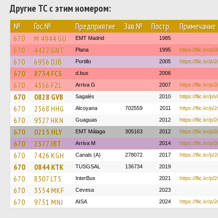
Другие ТС с этим номером:
№
Гос.№
Предприятие
Зав.№
Постр.
Примечание
670
M 4944 GU
EMT Madrid
1985
670
4422 GNT
Plana
1995
https://flic.kr/p
670
6956 DJB
Portillo
2005
https://flic.kr/
670
8734 FCS
d.bus
2006
670
4356 FZL
Arriva G
2007
https://flic.kr/
670
0828 GVB
Sagalés
2010
https://flic.kr/
670
2368 HHG
Alcoyana
702559
2011
https://flic.kr/
670
9327 HKN
Guaguas
2012
https://flic.kr/p
670
0215 HLY
EMT Málaga
305163
2012
https://flic.kr/p
670
2377 JBT
Arriva M
2014
https://flic.kr/p/
670
7426 KGH
Canals (A)
278072
2017
https://flic.kr/p
670
0844 KTK
TUSGSAL
136734
2019
670
8307 LTS
InterBus
2021
https://flic.kr/
670
3554 MKF
Cevesa
2023
670
9751 MNJ
AISA
2024
https://flic.kr/p