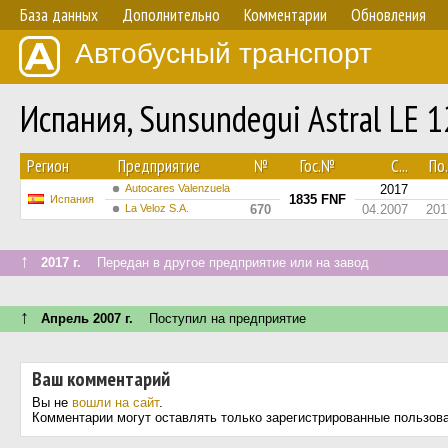
База данных
Дополнительно
Комментарии
Обновления
Автобусный транспорт
Испания, Sunsundegui Astral LE 
Регион
Предприятие
№
Гос.№
С...
По.
Autocares Valenzuela
2017
1835 FNF
Испания
La Veloz S.A.
670
04.2007
201
↑
2017 г.
Передан в другое предприятие или на завод
↑
Апрель 2007 г.
Поступил на предприятие
Ваш комментарий
Вы не
вошли на сайт
.
Комментарии могут оставлять только зарегистрированные пользов