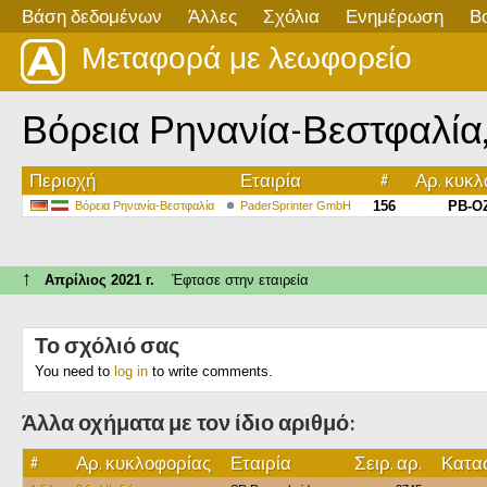
Βάση δεδομένων
Άλλες
Σχόλια
Ενημέρωση
Β
Μεταφορά με λεωφορείο
Βόρεια Ρηνανία-Βεστφαλία, Me
Περιοχή
Εταιρία
#
Αρ. κυκ
156
PB-OZ
Βόρεια Ρηνανία-Βεστφαλία
PaderSprinter GmbH
↑
Απρίλιος 2021 г.
Έφτασε στην εταιρεία
Το σχόλιό σας
You need to
log in
to write comments.
Άλλα οχήματα με τον ίδιο αριθμό:
#
Αρ. κυκλοφορίας
Εταιρία
Σειρ. αρ.
Κατασ