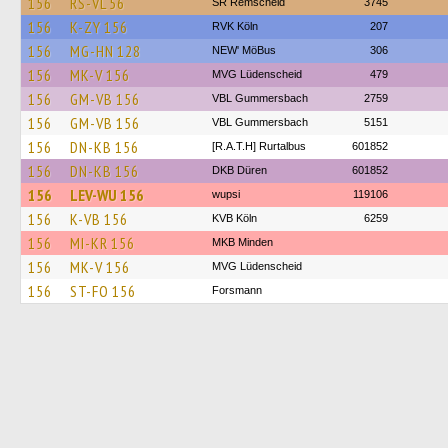
156
RS-VL 56
SR Remscheid
3745
156
K-ZY 156
RVK Köln
207
156
MG-HN 128
NEW' MöBus
306
156
MK-V 156
MVG Lüdenscheid
479
156
GM-VB 156
VBL Gummersbach
2759
156
GM-VB 156
VBL Gummersbach
5151
156
DN-KB 156
[R.A.T.H] Rurtalbus
601852
156
DN-KB 156
DKB Düren
601852
156
LEV-WU 156
wupsi
119106
156
K-VB 156
KVB Köln
6259
156
MI-KR 156
MKB Minden
156
MK-V 156
MVG Lüdenscheid
156
ST-FO 156
Forsmann