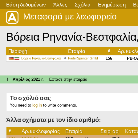
Βάση δεδομένων
Άλλες
Σχόλια
Ενημέρωση
Β
Μεταφορά με λεωφορείο
Βόρεια Ρηνανία-Βεστφαλία, Me
Περιοχή
Εταιρία
#
Αρ. κυκ
156
PB-OZ
Βόρεια Ρηνανία-Βεστφαλία
PaderSprinter GmbH
↑
Απρίλιος 2021 г.
Έφτασε στην εταιρεία
Το σχόλιό σας
You need to
log in
to write comments.
Άλλα οχήματα με τον ίδιο αριθμό:
#
Αρ. κυκλοφορίας
Εταιρία
Σειρ. αρ.
Κατασ