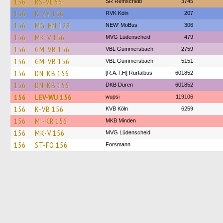
156
RS-VL 56
SR Remscheid
3745
156
K-ZY 156
RVK Köln
207
156
MG-HN 128
NEW' MöBus
306
156
MK-V 156
MVG Lüdenscheid
479
156
GM-VB 156
VBL Gummersbach
2759
156
GM-VB 156
VBL Gummersbach
5151
156
DN-KB 156
[R.A.T.H] Rurtalbus
601852
156
DN-KB 156
DKB Düren
601852
156
LEV-WU 156
wupsi
119106
156
K-VB 156
KVB Köln
6259
156
MI-KR 156
MKB Minden
156
MK-V 156
MVG Lüdenscheid
156
ST-FO 156
Forsmann