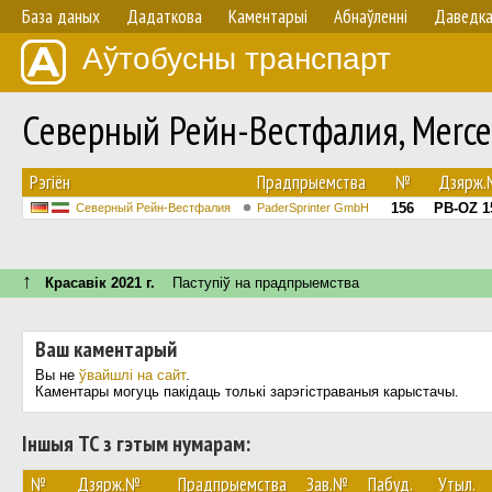
База даных
Дадаткова
Каментарыі
Абнаўленнi
Даведк
Аўтобусны транспарт
Северный Рейн-Вестфалия, Merce
Рэгіён
Прадпрыемства
№
Дзярж
156
PB-OZ 1
Северный Рейн-Вестфалия
PaderSprinter GmbH
↑
Красавік 2021 г.
Паступiў на прадпрыемства
Ваш каментарый
Вы не
ўвайшлі на сайт
.
Каментары могуць пакідаць толькі зарэгістраваныя карыстачы.
Іншыя ТС з гэтым нумарам:
№
Дзярж.№
Прадпрыемства
Зав.№
Пабуд.
Утыл.