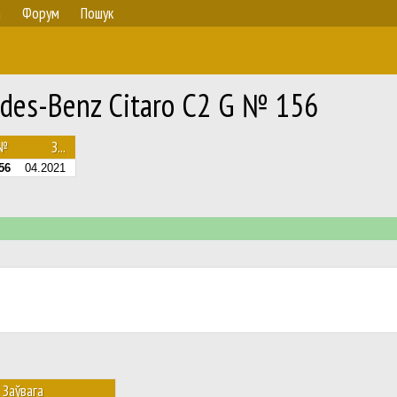
а
Форум
Пошук
des-Benz Citaro C2 G № 156
.№
З...
56
04.2021
Заўвага