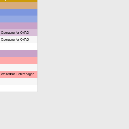
Operating for OVAG
Operating for OVAG
WeserBus Petershagen