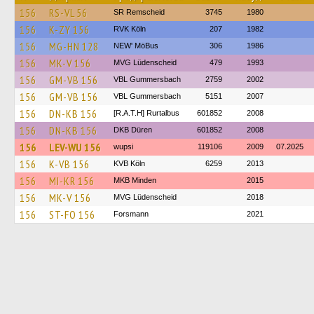
156
RS-VL 56
SR Remscheid
3745
1980
156
K-ZY 156
RVK Köln
207
1982
156
MG-HN 128
NEW' MöBus
306
1986
156
MK-V 156
MVG Lüdenscheid
479
1993
156
GM-VB 156
VBL Gummersbach
2759
2002
156
GM-VB 156
VBL Gummersbach
5151
2007
156
DN-KB 156
[R.A.T.H] Rurtalbus
601852
2008
156
DN-KB 156
DKB Düren
601852
2008
156
LEV-WU 156
wupsi
119106
2009
07.2025
156
K-VB 156
KVB Köln
6259
2013
156
MI-KR 156
MKB Minden
2015
156
MK-V 156
MVG Lüdenscheid
2018
156
ST-FO 156
Forsmann
2021