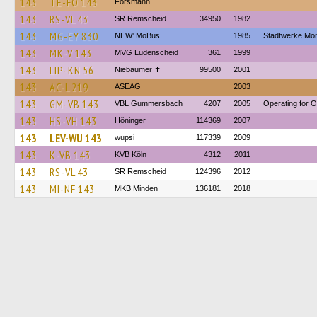
143
TE-FO 143
Forsmann
143
RS-VL 43
SR Remscheid
34950
1982
143
MG-EY 830
NEW' MöBus
1985
Stadtwerke Mö
143
MK-V 143
MVG Lüdenscheid
361
1999
143
LIP-KN 56
Niebäumer ✝︎
99500
2001
143
AC-L 219
ASEAG
2003
143
GM-VB 143
VBL Gummersbach
4207
2005
Operating for
143
HS-VH 143
Höninger
114369
2007
143
LEV-WU 143
wupsi
117339
2009
143
K-VB 143
KVB Köln
4312
2011
143
RS-VL 43
SR Remscheid
124396
2012
143
MI-NF 143
MKB Minden
136181
2018