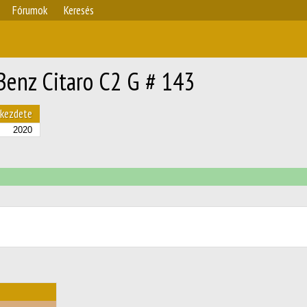
Fórumok
Keresés
Benz Citaro C2 G # 143
kezdete
2020