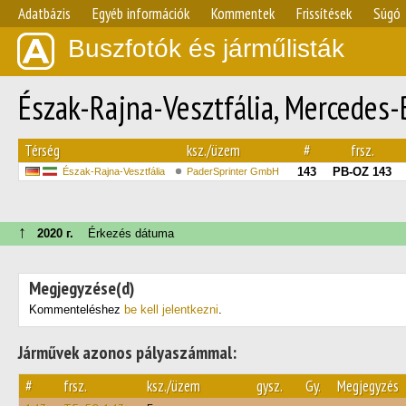
Adatbázis
Egyéb információk
Kommentek
Frissítések
Súgó
Buszfotók és járműlisták
Észak-Rajna-Vesztfália, Mercedes-
Térség
ksz./üzem
#
frsz.
143
PB-OZ 143
Észak-Rajna-Vesztfália
PaderSprinter GmbH
↑
2020 г.
Érkezés dátuma
Megjegyzése(d)
Kommenteléshez
be kell jelentkezni
.
Járművek azonos pályaszámmal:
#
frsz.
ksz./üzem
gysz.
Gy.
Megjegyzés