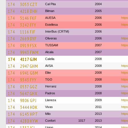
174
3053 CZT
Cal Pita
2004
174
4218 DHH
Bilman
2005
174
5146 FKF
AUESA
2006
https
174
3242 FFY
Estellesa
2006
http
174
1116 FJF
InterBus (CRTM)
2006
174
2669 DYF
Oliveras
2006
https
174
0919 FSX
TUSSAM
2007
http
174
9943 FWM
Alcala
2007
174
4117 GJM
Calella
2008
174
2947 GHM
AVSA
2008
https
174
6941 GBM
Elite
2008
https
174
9343 FYY
TGO
2008
https
174
0537 GGZ
Herranz
2008
https
174
5647 GHX
Padros
2008
https
174
9806 GPJ
Llaneza
2009
https
174
3444 HDK
Vivas
2011
https
174
6145 HPT
Milo
2013
https
174
4280 HYW
Confort
1017
2013
https
174
1357 JCJ
Union
2014
http