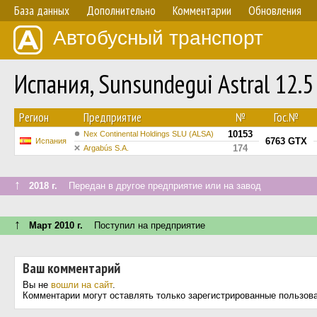
База данных
Дополнительно
Комментарии
Обновления
Автобусный транспорт
Испания, Sunsundegui Astral 12.
Регион
Предприятие
№
Гос.№
10153
Nex Continental Holdings SLU (ALSA)
6763 GTX
Испания
174
Argabús S.A.
↑
2018 г.
Передан в другое предприятие или на завод
↑
Март 2010 г.
Поступил на предприятие
Ваш комментарий
Вы не
вошли на сайт
.
Комментарии могут оставлять только зарегистрированные пользов