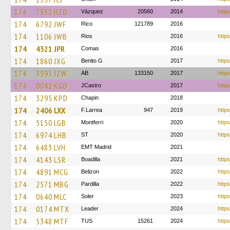
174
7352 HZD
Vázquez
20560
2014
https
174
6792 JWF
Rico
121789
2016
174
1106 JWB
Rios
2016
https
174
4321 JPR
Comas
2016
174
1860 JXG
Benito G
2017
https
174
3395 JZW
AB
133150
2017
https
174
0042 KGD
JCastro
2017
http
174
3295 KPD
Chapin
2018
174
2406 LXX
F.Larrea
947
2019
https
174
5150 LGB
Montferri
2020
https
174
6974 LHB
ST
2020
https
174
6483 LVH
EMT Madrid
2021
174
4143 LSR
Boadilla
2021
http
174
4891 MCG
Belizon
2022
https
174
2571 MBG
Pardilla
2022
https
174
0640 MLC
Soler
2023
https
174
0174 MTX
Leader
2024
https
174
5348 MTF
TUS
15261
2024
https