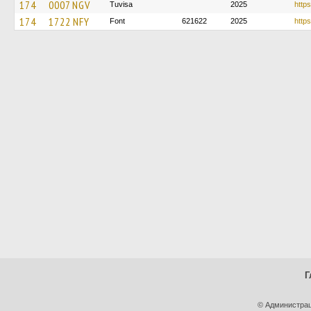
174
0007 NGV
Tuvisa
2025
https
174
1722 NFY
Font
621622
2025
https
Г
© Администрац