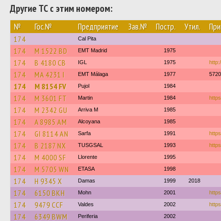
Другие ТС с этим номером:
№
Гос.№
Предприятие
Зав.№
Постр.
Утил.
При
174
Cal Pita
174
M 1522 BD
EMT Madrid
1975
174
B 4180 CB
IGL
1975
http
174
MA 4231 I
EMT Málaga
1977
5720
174
M 8154 FV
Pujol
1984
174
M 3601 FT
Martin
1984
https
174
M 2342 GU
Arriva M
1985
174
A 8985 AM
Alcoyana
1985
174
GI 8114 AN
Sarfa
1991
https
174
B 2187 NX
TUSGSAL
1993
https
174
M 4000 SF
Llorente
1995
174
M 5705 WN
ETASA
1998
174
H 9345 X
Damas
1999
2018
174
6150 BKH
Mohn
2001
https
174
9479 CCF
Valdes
2002
https
174
6349 BWM
Periferia
2002