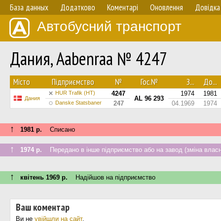
База данных
Додатково
Коментарі
Оновлення
Довідка
Автобусний транспорт
Дания, Aabenraa № 4247
Мiсто
Підприємство
№
Гос.№
З...
До...
HUR Trafik (HT)
4247
1974
1981
AL 96 293
Дания
Danske Statsbaner
247
04.1969
1974
↑
1981 р.
Списано
↑
1974 р.
Передано в інше підприємство або на завод (зміна власн
↑
квітень 1969 р.
Надійшов на підприємство
Ваш коментар
Ви не
увійшли на сайт
.