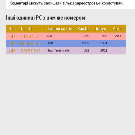
Коментарі можуть залишати тільки зареєстровані користувачі.
Інші одиниці РС з цим же номером:
№
Гос.№
Підприємство
Зав.№
Побуд.
Утил.
247
JH 90 162
AOS
1280
1983
2000
247
MJ 95 454
DSB
2099
1991
247
XM 96 658
Hals Turisttrafik
822
2011