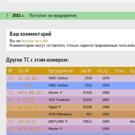
↑
2021 г.
Поступил на предприятие
Ваш комментарий
Вы не
вошли на сайт
.
Комментарии могут оставлять только зарегистрированные пользов
Другие ТС с этим номером:
№
Гос.№
Предприятие
Зав.№
Постр.
Утил.
Пр
32
GI-SW 432
SWG Gießen
2319
1978
32
L-2132
SWG Gießen
2319
1978
32
MTK-ME 432
Mester ✝
47416
1986
32
F-ZZ 32
VGF Frankfurt
51932
1987
32
WI-RS 632
Sippel ✝︎
61198
1990
32
OF-ZU 32
OVB Offenbach
507
1991
32
OF-EY 32
[MET] ABV ✝
76812
1994
And
32
MTK-ME 232
Mester ✝
1995