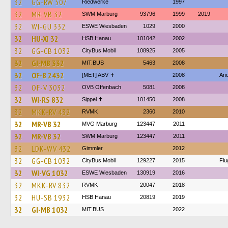
32
GG-RW 507
Riedwerke
1997
32
MR-VB 32
SWM Marburg
93796
1999
2019
32
WI-GU 332
ESWE Wiesbaden
1029
2000
32
HU-XI 32
HSB Hanau
101042
2002
32
GG-CB 1032
CityBus Mobil
108925
2005
32
GI-MB 332
MIT.BUS
5463
2008
32
OF-B 2432
[MET] ABV ✝
2008
And
32
OF-V 3032
OVB Offenbach
5081
2008
32
WI-RS 832
Sippel ✝︎
101450
2008
32
MKK-RV 432
RVMK
2360
2010
32
MR-VB 32
MVG Marburg
123447
2011
32
MR-VB 32
SWM Marburg
123447
2011
32
LDK-WV 432
Gimmler
2012
32
GG-CB 1032
CityBus Mobil
129227
2015
Flu
32
WI-VG 1032
ESWE Wiesbaden
130919
2016
32
MKK-RV 832
RVMK
20047
2018
32
HU-SB 1932
HSB Hanau
20819
2019
32
GI-MB 1032
MIT.BUS
2022