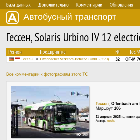
База данных
Дополнительно
Комментарии
Обновления
Автобусный транспорт
Гессен, Solaris Urbino IV 12 electr
Регион
Предприятие
№
Гос.
32
OF-M 7
Гессен
Offenbacher Verkehrs-Betriebe GmbH (OVB)
Все комментарии к фотографиям этого ТС
Гессен
,
Offenbach am 
Маршрут
106
11 апреля 2025 г., пятница
Автор:
reshz
360