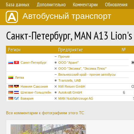
База данных
Дополнительно
Комментарии
Обновления
Автобусный транспорт
Санкт-Петербург, MAN A13 Lion'
Регион
Предприятие
№
Прочие
Н
Санкт-Петербург
ООО "Арант"
ООО "Эксима", "Эксима Плюс"
Вильнюсский край - прочие автобусы
Литва
Transtefa, UAB
O
Нижняя Саксония
NW Reisen GmbH
6
Шлезвиг-Гольштейн
Autokraft GmbH
Бавария
MAN Nutzfahrzeuge AG
Все комментарии к фотографиям этого ТС