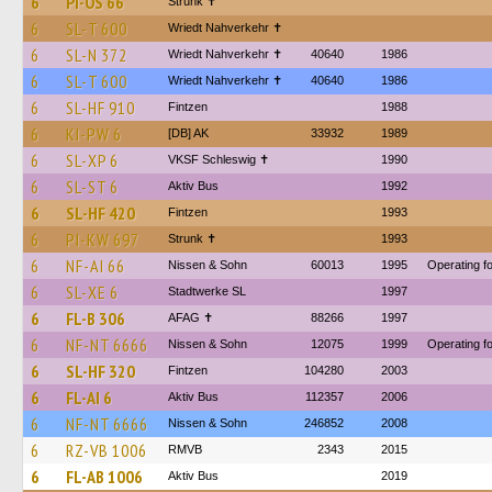
6
PI-OS 66
Strunk ✝
6
SL-T 600
Wriedt Nahverkehr ✝︎
6
SL-N 372
Wriedt Nahverkehr ✝︎
40640
1986
6
SL-T 600
Wriedt Nahverkehr ✝︎
40640
1986
6
SL-HF 910
Fintzen
1988
6
KI-PW 6
[DB] AK
33932
1989
6
SL-XP 6
VKSF Schleswig ✝︎
1990
6
SL-ST 6
Aktiv Bus
1992
6
SL-HF 420
Fintzen
1993
6
PI-KW 697
Strunk ✝
1993
6
NF-AI 66
Nissen & Sohn
60013
1995
Operating fo
6
SL-XE 6
Stadtwerke SL
1997
6
FL-B 306
AFAG ✝
88266
1997
6
NF-NT 6666
Nissen & Sohn
12075
1999
Operating fo
6
SL-HF 320
Fintzen
104280
2003
6
FL-AI 6
Aktiv Bus
112357
2006
6
NF-NT 6666
Nissen & Sohn
246852
2008
6
RZ-VB 1006
RMVB
2343
2015
6
FL-AB 1006
Aktiv Bus
2019