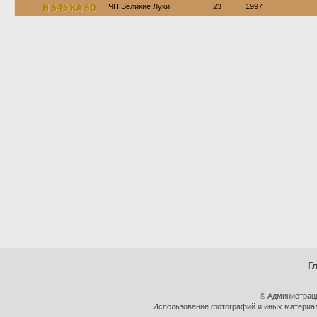
Н 645 КА 60
ЧП Великие Луки
23
1997
Г
© Администрац
Использование фотографий и иных материало