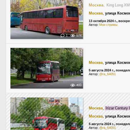
Москва
, King Long 
Москва
,
улица Космо
13 октября 2024 г., воскр
Автор:
Мои стримы
1
574
Москва
,
улица Космо
5 августа 2024 г., понеде
Автор:
@ra_64051
400
Москва
,
Irizar Century 
Москва
,
улица Космо
5 августа 2024 г., понеде
Автор:
@ra_64051