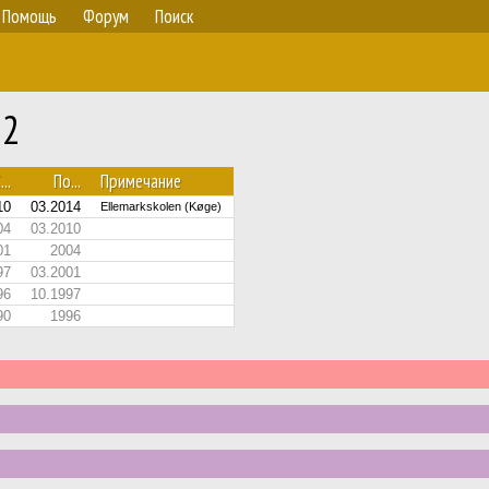
Помощь
Форум
Поиск
22
...
По...
Примечание
10
03.2014
Ellemarkskolen (Køge)
04
03.2010
01
2004
97
03.2001
96
10.1997
90
1996