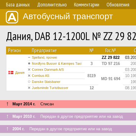
База данных
Дополнительно
Комментарии
Обновления
Автобусный транспорт
Дания, DAB 12-1200L № ZZ 29 8
Регион
Предприятие
№
Гос.№
С
ZZ 29 822
03.20
Sjælland, прочие
3
TD 97 216
20
Nordfyns Busser & Kæmpes Taxi
03.20
Connex Danmark A/S
Дания
8119
10.19
Combus AS
MD 91 694
19
Danske Statsbaner
12
08.19
Juelsminde Turistbusser
↑
Март 2014 г.
Списан
↑
Март 2010 г.
Передан в другое предприятие или на завод
↑
2004 г.
Передан в другое предприятие или на завод