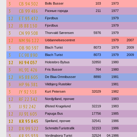
3
CB 94 302
Bolls Busser
103
1973
3
CB 99 486
Разные города
211
1977
12
ET 93 432
Fjordbus
1979
12
JB 88 150
Fjordbus
1979
3
CN 99 508
Thorvald Sørensen
5976
1979
12
NM 96 122
Uddannelsescentret
1979
2007
3
OB 90 597
Blach Turist
8073
1979
2009
3
EC 98 890
Blach Turist
8073
1979
2009
12
HJ 94 037
Holstebro Bybus
32850
1980
3
HL 91 426
Fris Busser
764
1980
12
HS 88 605
De Blaa Omnibusser
8890
1981
3
HP 96 381
Vildbjerg Rutebiler
1981
3
JY 92 518
Kurt Petersen
32029
1982
12
RF 22 342
Nordjylland, прочие
1983
3
JJ 92 242
Ølsted Kragelund
32219
1983
12
JU 91 605
Papuga Bus
17756
1985
12
KR 95 845
Sjælland, прочие
32541
1986
12
DX 99 522
SchmidtsTuristtrafik
32153
1986
3
KR 95 939
Vordingborg Turist
32524
04.1986