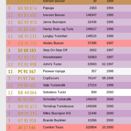
12
OV 94 188
Iversen Busser
39
1994
3
NX 90 874
Papuga
2363
1994
12
NV 89 438
Iversen Busser
148347
1995
12
NZ 93 970
Jørns Busrejser
32436
1995
12
OL 88 043
Hørby Rute- og Turis
148517
1996
12
OK 97 235
Lyngby Turistfart
148515
1996
3
OX 91 751
Vesløs Busser
37395
1997
3
DF 88 583
Step On Step Off
2602
1997
3
VZ 92 732
Hovedstaden
32063
1997
12
PZ 92 998
John's Turist
63593
02.1997
12
PC 91 367
Разные города
357
1998
3
PJ 97 746
CopExcurs
76147
08.1998
12
PP 90 421
Vejle Turisttrafik
27214
1999
12
BB 44 066
Solsidens Turist
899
2000
3
RL 95 007
SchmidtsTuristtrafik
149243
2000
3
RM 91 672
Terndrup Turistbusse
149268
2000
3
RM 95 235
Nilles Busrejser A/S
11446
2000
3
VT 91 958
Brande Buslinier
10266
2000
3
AV 27 546
Comfort Tours
520854
10.2000