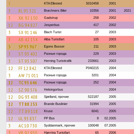
3
KTA Ellested
S010458
2001
3
RL 95 521
Brøchners Biler
10356
2001
2021
3
XK 92 130
Gadstrup
258
2002
12
BG 94 827
Jesperbus
417
2002
3
SX 91 146
Blach Turist
27
2003
3
AB 42 154
Alba Turistfart
105
2003
3
SP 93 967
Egons Busser
211
2003
3
ST 93 402
Разные города
229
2003
3
ST 93 507
Herning Turisttrafik
233661
2003
12
FF 12 842
KTA Ellested
P040215
2004
3
AW 71 011
Разные города
3201
2004
12
TC 93 646
Разные города
252
2004
12
SZ 90 576
Helsingorbus
2004
12
DG 93 408
Sjælland, прочие
522187
2005
12
TT 88 233
Brande Buslinier
31994
2005
12
TT 89 118
Kruse
6041
2005
12
UL 93 837
PP Bus
8
02.2005
3
AC 10 730
Syddanmark, прочие
100048
07.2005
3
VB 92 930
Hjørring Turistfart
65
2006