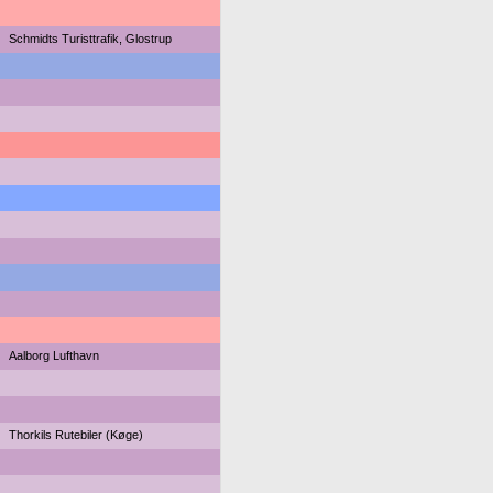
Schmidts Turisttrafik, Glostrup
Aalborg Lufthavn
Thorkils Rutebiler (Køge)