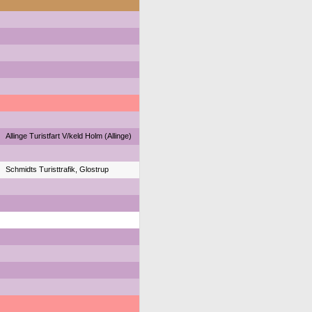
Allinge Turistfart V/keld Holm (Allinge)
Schmidts Turisttrafik, Glostrup