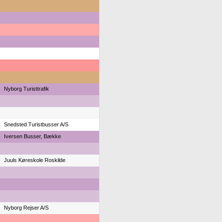
Nyborg Turisttrafik
Snedsted Turistbusser A/S
Iversen Busser, Bække
Juuls Køreskole Roskilde
Nyborg Rejser A/S