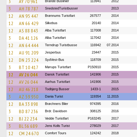
3
AY 70 961
Brande Buslinier
113941
2012
3
AH 78 787
SnedstedTuristbusser
2013
12
AN 95 447
Brønnums Turistfart
267577
2014
12
AN 66 429
Silkebus
20140
2014
12
AS 88 843
Alba Turistfart
117008
2014
3
DA 41 126
Alba Turistfart
117042
2014
12
AN 64 444
Terndrup Turistbusse
116942
07.2014
12
AU 91 209
Jesperbus
23447
2015
12
DN 23 224
SydVest-Bus
118709
2015
3
BT 10 417
Mørups Turistfart
P150910
2015
12
AV 26 044
Dansk Turistfart
141906
2015
12
AV 26 044
Aarhus Turistfart
141906
2015
12
AU 46 218
Todbjerg Busser
1433-1
2015
3
AZ 59 950
Dania Turist
119354
11.2015
12
BA 33 898
Brøchners Biler
974395
2016
3
BD 87 236
Brdr. Davidsen
308125
2016
12
BJ 22 234
Vedde Turistfart
P163245
2017
3
BL 56 689
Jens Kolls Turist
278029
2017
12
CM 24 670
Comfort Tours
124242
2018