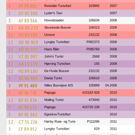
3
VY 93 001
Roskilde Turistfart
103865
2007
3
UY 95 300
Lyder's Taxi
2007
3
AF 89 366
Hovedstaden
106634
2008
12
BB 80 220
Skovlunde Busser
106313
2008
12
VU 89 180
Umove
232132
2008
12
XD 96 919
Lyngby Turistfart
P082373
2008
12
XD 91 377
Hans Biler
P085760
2008
12
VT 91 997
John's Turist
2668
2008
12
AA 15 139
Hjørring Turistfart
155
2008
12
VU 89 180
De Hvide Busser
232132
2008
3
XC 90 903
Dania Turist
106610
2008
3
VY 91 480
Nilles Busrejser A/S
105889
04.2008
3
AF 96 741
Papuga
415163 929
2010
12
BF 92 826
Malling Turist
473940
2010
3
BF 90 121
Papuga
415720 239
2010
3
BF 91 382
EgeskovTuristfart
2010
12
CT 51 226
Hørby Rute- og Turis
P111096
2011
3
CF 89 952
Lyngby Turistfart
629
2011