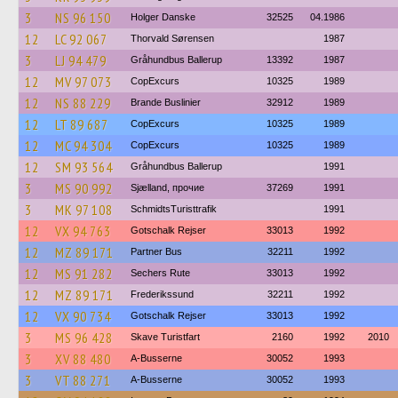
3
NS 96 150
Holger Danske
32525
04.1986
12
LC 92 067
Thorvald Sørensen
1987
3
LJ 94 479
Gråhundbus Ballerup
13392
1987
12
MV 97 073
CopExcurs
10325
1989
12
NS 88 229
Brande Buslinier
32912
1989
12
LT 89 687
CopExcurs
10325
1989
12
MC 94 304
CopExcurs
10325
1989
12
SM 93 564
Gråhundbus Ballerup
1991
3
MS 90 992
Sjælland, прочие
37269
1991
3
MK 97 108
SchmidtsTuristtrafik
1991
12
VX 94 763
Gotschalk Rejser
33013
1992
12
MZ 89 171
Partner Bus
32211
1992
12
MS 91 282
Sechers Rute
33013
1992
12
MZ 89 171
Frederikssund
32211
1992
12
VX 90 734
Gotschalk Rejser
33013
1992
3
MS 96 428
Skave Turistfart
2160
1992
2010
3
XV 88 480
A-Busserne
30052
1993
3
VT 88 271
A-Busserne
30052
1993