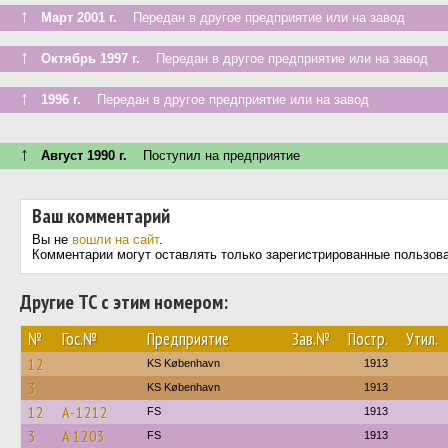
↑
Март 2001 г.
Передан в другое предприятие или на завод
↑
Октябрь 1997 г.
Передан в другое предприятие или на завод
↑
1996 г.
Передан в другое предприятие или на завод
↑
Август 1990 г.
Поступил на предприятие
Ваш комментарий
Вы не
вошли на сайт
.
Комментарии могут оставлять только зарегистрированные пользов
Другие ТС с этим номером:
№
Гос.№
Предприятие
Зав.№
Постр.
Утил.
12
KS København
1913
3
KS København
1913
12
A-1212
FS
1913
3
A 1203
FS
1913