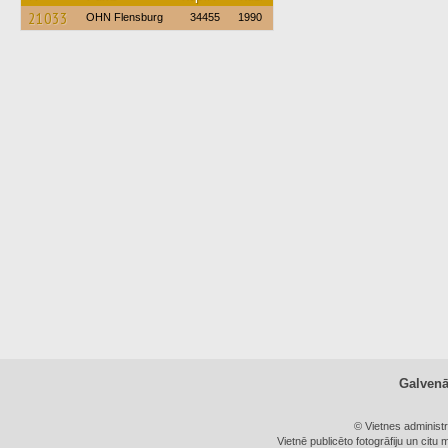
21033
OHN Flensburg
34455
1990
Galven
© Vietnes administ
Vietnē publicēto fotogrāfiju un citu 