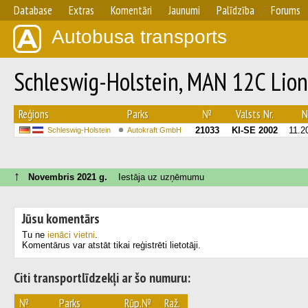
Database
Extras
Komentāri
Jaunumi
Palīdzība
Forums
Autobusa transports
Schleswig-Holstein, MAN 12C Lion
Reģions
Parks
№
Valsts Nr.
N
21033
KI-SE 2002
11.2
Schleswig-Holstein
Autokraft GmbH
↑
Novembris 2021 g.
Iestāja uz uzņēmumu
Jūsu komentārs
Tu ne
ienāci vietni
.
Komentārus var atstāt tikai reģistrēti lietotāji.
Citi transportlīdzekļi ar šo numuru:
№
Parks
Rūp.№
Raž.