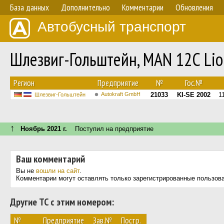
База данных
Дополнительно
Комментарии
Обновления
Автобусный транспорт
Шлезвиг-Гольштейн, MAN 12C Lion
Регион
Предприятие
№
Гос.№
Autokraft GmbH
21033
KI-SE 2002
1
Шлезвиг-Гольштейн
↑
Ноябрь 2021 г.
Поступил на предприятие
Ваш комментарий
Вы не
вошли на сайт
.
Комментарии могут оставлять только зарегистрированные пользов
Другие ТС с этим номером:
№
Предприятие
Зав.№
Постр.